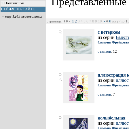
Представленные
Полезняшки
СЕЙЧАС НА САЙТЕ
+ ещё 1243 неизвестных
страница
1
2
3
4
5
6
7
8
9
10
из 2 (по 1
с ветерком
из серии
Вместе
Симона Фрейдма
отзывов
: 12
иллюстрация к
из серии
иллюс
Симона Фрейдма
отзывов
: 7
колыбельная
из серии
иллюс
Симона Фрейдма