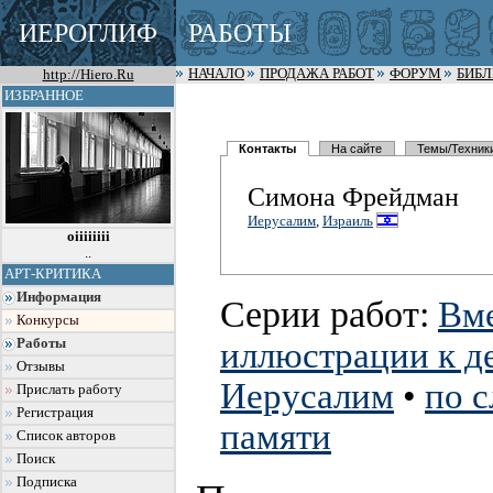
ИЕРОГЛИФ
РАБОТЫ
http://Hiero.Ru
НАЧАЛО
ПРОДАЖА РАБОТ
ФОРУМ
БИБ
ИЗБРАННОЕ
Контакты
На сайте
Темы/Техник
Симона Фрейдман
Иерусалим
,
Израиль
oiiiiiiii
..
АРТ-КРИТИКА
Информация
Серии работ:
Вме
Конкурсы
Работы
иллюстрации к д
Отзывы
Иерусалим
•
по с
Прислать работу
Регистрация
памяти
Список авторов
Поиск
Подписка