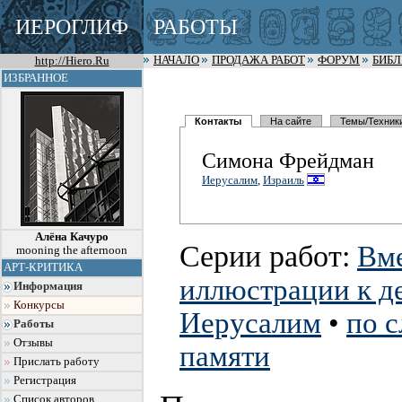
ИЕРОГЛИФ
РАБОТЫ
http://Hiero.Ru
НАЧАЛО
ПРОДАЖА РАБОТ
ФОРУМ
БИБ
ИЗБРАННОЕ
Контакты
На сайте
Темы/Техник
Симона Фрейдман
Иерусалим
,
Израиль
Алёна Качуро
Серии работ:
Вме
mooning the afternoon
АРТ-КРИТИКА
иллюстрации к д
Информация
Конкурсы
Иерусалим
•
по с
Работы
Отзывы
памяти
Прислать работу
Регистрация
Список авторов