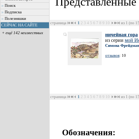
Представленные
Поиск
Подписка
Полезняшки
страница
1
2
3
4
5
6
7
8
9
10
из 1 (по 1
СЕЙЧАС НА САЙТЕ
+ ещё 142 неизвестных
ничейная гора
из серии
мой И
Симона Фрейдма
отзывов
: 10
страница
1
2
3
4
5
6
7
8
9
10
из 1 (по 1
Обозначения: