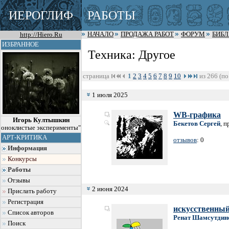
ИЕРОГЛИФ
РАБОТЫ
http://Hiero.Ru
НАЧАЛО
ПРОДАЖА РАБОТ
ФОРУМ
БИБ
ИЗБРАННОЕ
Техника: Другое
страница
1
2
3
4
5
6
7
8
9
10
из 266 (по
1 июля 2025
WB-графика
Игорь Култышкин
Бекетов Сергей
, 
оноклистые эксперименты"
АРТ-КРИТИКА
отзывов
: 0
Информация
Конкурсы
Работы
Отзывы
2 июня 2024
Прислать работу
Регистрация
искусственный
Список авторов
Ренат Шамсутдин
Поиск