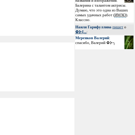
названия и изображения.
Балерина с талантом актрисы.
Думаю, что это одна из Ваших
самых удачных работ (
ИМХО
).
Классно.
Наиля Гарифуллина
пишет
о
✿⊱ξ...
:
Меренков Валерий
:
спасибо, Валерий ✿⊱╮