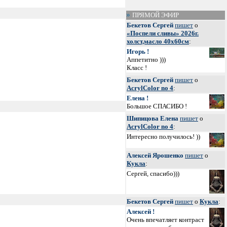
ПРЯМОЙ ЭФИР
Бекетов Сергей
пишет
о
«Поспели сливы» 2026г.
холст,масло 40х60см
:
Игорь !
Аппетитно )))
Класс !
Бекетов Сергей
пишет
о
AcrylColor no 4
:
Елена !
Большое СПАСИБО !
Шипицова Елена
пишет
о
AcrylColor no 4
:
Интересно получилось! ))
Алексей Ярошенко
пишет
о
Кукла
:
Сергей, спасибо)))
Бекетов Сергей
пишет
о
Кукла
:
Алексей !
Очень впечатляет контраст