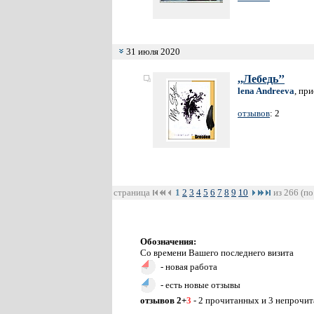
31 июля 2020
,,Лебедь’’
lena Andreeva
, пр
отзывов
: 2
страница
1
2
3
4
5
6
7
8
9
10
из 266 (по
Обозначения:
Со времени Вашего последнего визита
- новая работа
- есть новые отзывы
отзывов 2+
3
- 2 прочитанных и 3 непрочи