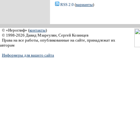
RSS 2.0
(
варианты
)
© «Иероглиф» (
контакты
)
© 1998-2026 Давид Мзареулян, Сергей Козинцев
Права на все работы, опубликованные на сайте, принадлежат их
авторам
Информеры для вашего сайта