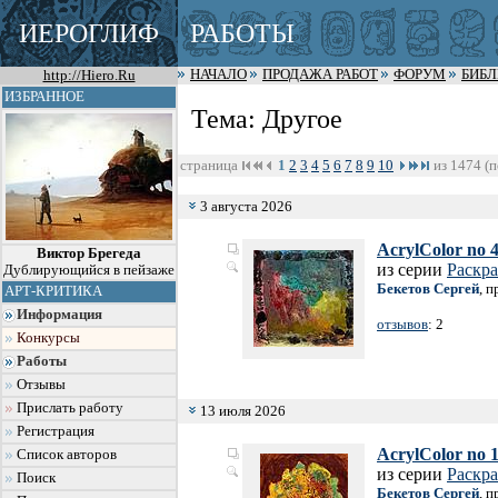
ИЕРОГЛИФ
РАБОТЫ
http://Hiero.Ru
НАЧАЛО
ПРОДАЖА РАБОТ
ФОРУМ
БИБ
ИЗБРАННОЕ
Тема: Другое
страница
1
2
3
4
5
6
7
8
9
10
из 1474 (п
3 августа 2026
AcrylColor no 
Виктор Брегеда
из серии
Раскра
Дублирующийся в пейзаже
Бекетов Сергей
, 
АРТ-КРИТИКА
Информация
отзывов
: 2
Конкурсы
Работы
Отзывы
Прислать работу
13 июля 2026
Регистрация
AcrylColor no 
Список авторов
из серии
Раскра
Поиск
Бекетов Сергей
, 