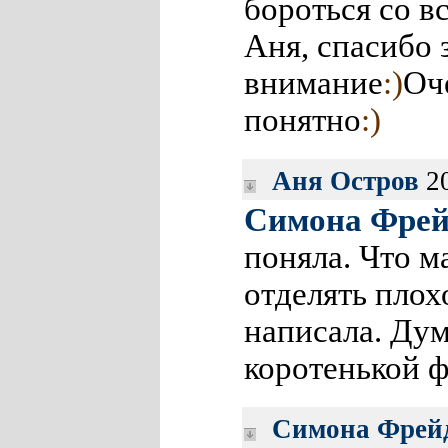
бороться со в
Аня, спасибо 
внимание
:)
Оче
понятно
:)
Аня Остров
20
Симона Фре
поняла. Что м
отделять плох
написала. Дума
коротенькой ф
Симона Фрей