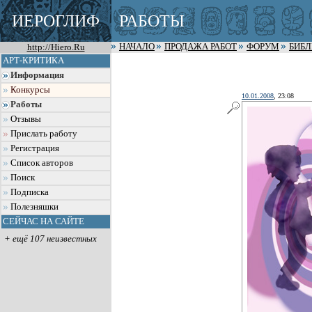
ИЕРОГЛИФ
РАБОТЫ
http://Hiero.Ru
НАЧАЛО
ПРОДАЖА РАБОТ
ФОРУМ
БИБ
АРТ-КРИТИКА
Информация
Конкурсы
10.01.2008
, 23:08
Работы
Отзывы
Прислать работу
Регистрация
Список авторов
Поиск
Подписка
Полезняшки
СЕЙЧАС НА САЙТЕ
+ ещё 107 неизвестных