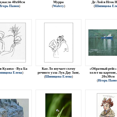
т,масло 40х60см
Мурра
Де Лой и Нгок Н
Игорь Панов
)
(
Walery
)
(
Шипицова Ел
я Куанхо - Вуа Ба
Као Ло изучает схему
«Обратный рейс» 
пицова Елена
)
речного узла Лук Дау Занг,
холст на картоне,
(
Шипицова Елена
)
20х30см
(
Игорь Пано