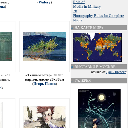
Role of
уонг,
(
Walery
)
Media in Military
ена
)
78
Photography Rules for Complete
Idiots
НА КАРТЕ МИРА
ВЫСТАВКИ В МОСКВЕ
афиша от
Даши Шулеко
:
2026г.
«Тёплый ветер» 2026г.
 масло
картон, масло 20х30см
ГАЛЕРЕЯ
(
Игорь Панов
)
в
)