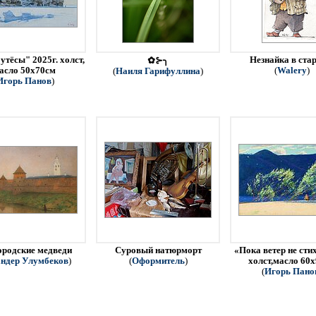
утёсы" 2025г. холст,
Незнайка в ста
✿⊱╮
асло 50х70см
(
Walery
)
(
Наиля Гарифуллина
)
Игорь Панов
)
родские медведи
Суровый натюрморт
«Пока ветер не стих
ндер Улумбеков
)
(
Оформитель
)
холст,масло 60
(
Игорь Пано