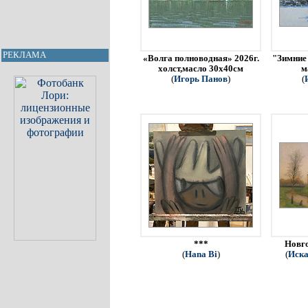
РЕКЛАМА
«Волга полноводная» 2026г.
"Зимние 
холст,масло 30х40см
м
(
Игорь Панов
)
(
***
Новго
(
Hana Bi
)
(
Иска