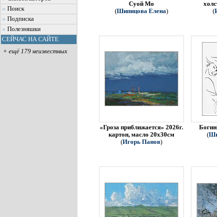
Суой Мо
холс
Поиск
(
Шипицова Елена
)
(
Подписка
Полезняшки
СЕЙЧАС НА САЙТЕ
+ ещё 179 неизвестных
«Гроза приближается» 2026г.
Богин
картон, масло 20х30см
(
Ши
(
Игорь Панов
)