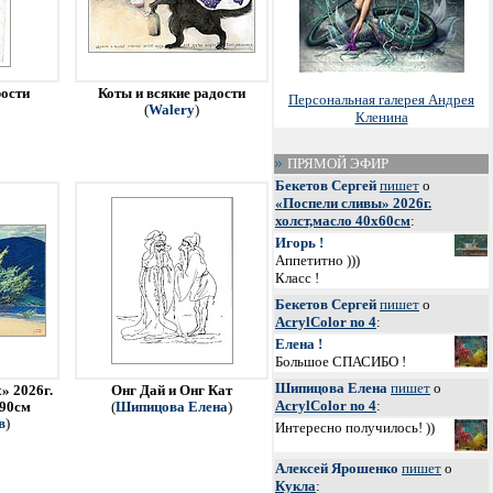
рости
Коты и всякие радости
Персональная галерея Андрея
(
Walery
)
Кленина
ПРЯМОЙ ЭФИР
Бекетов Сергей
пишет
о
«Поспели сливы» 2026г.
холст,масло 40х60см
:
Игорь !
Аппетитно )))
Класс !
Бекетов Сергей
пишет
о
AcrylColor no 4
:
Елена !
Большое СПАСИБО !
Шипицова Елена
пишет
о
» 2026г.
Онг Дай и Онг Кат
AcrylColor no 4
:
х90см
(
Шипицова Елена
)
в
)
Интересно получилось! ))
Алексей Ярошенко
пишет
о
Кукла
: