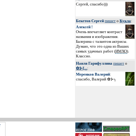
Сергей, спасибо)))
Бекетов Сергей
пишет
о
Кукла
:
Алексей !
Очень впечатляет контраст
названия и изображения.
Балерина с талантом актрисы.
Думаю, что это одна из Ваших
самых удачных работ (
ИМХО
).
Классно.
Наиля Гарифуллина
пишет
о
✿⊱ξ...
:
Меренков Валерий
:
спасибо, Валерий ✿⊱╮