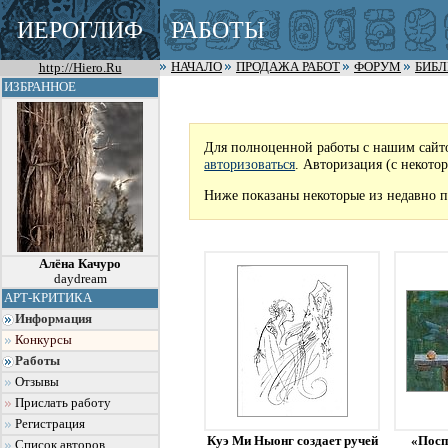
ИЕРОГЛИФ
РАБОТЫ
http://Hiero.Ru
НАЧАЛО
ПРОДАЖА РАБОТ
ФОРУМ
БИБ
ИЗБРАННОЕ
Для полноценной работы с нашим сайт
авторизоваться
. Авторизация (с некото
Ниже показаны некоторые из недавно п
Алёна Качуро
daydream
АРТ-КРИТИКА
Информация
Конкурсы
Работы
Отзывы
Прислать работу
Регистрация
Куэ Ми Ныонг создает ручей
«Посп
Список авторов