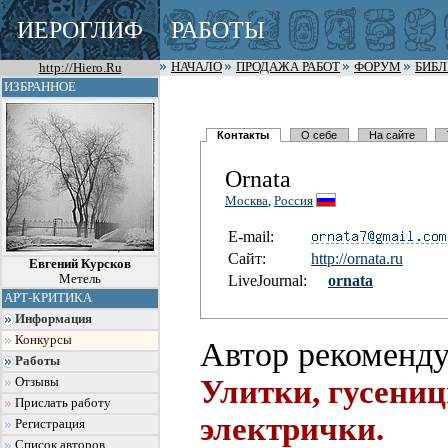
ИЕРОГЛИФ
РАБОТЫ
http://Hiero.Ru
НАЧАЛО
ПРОДАЖА РАБОТ
ФОРУМ
БИБ
ИЗБРАННОЕ
Контакты
О себе
На сайте
Ornata
Москва
,
Россия
E-mail:
Сайт:
http://orn
ata.ru
Евгений Курсков
Метель
LiveJournal:
ornata
АРТ-КРИТИКА
Информация
Конкурсы
Автор рекоменду
Работы
Улитки, гусениц
Отзывы
Прислать работу
электрички.
Регистрация
Список авторов