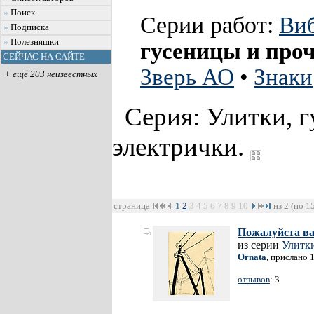
Поиск
Серии работ:
Ви
Подписка
Полезняшки
гусеницы и проч
СЕЙЧАС НА САЙТЕ
Зверь АО
•
Знаки
+ ещё 203 неизвестных
Серия: Улитки, г
электрички.
страница
1
2
3
4
5
6
7
8
9
10
из 2 (по 1
Пожалуйста ва
из серии
Улитки
Ornata
, прислано 
отзывов
: 3