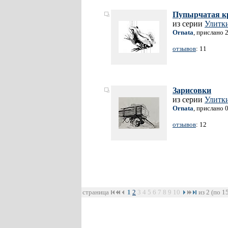
Пупырчатая к
из серии
Улитки
Ornata
, прислано 
отзывов
: 11
Зарисовки
из серии
Улитки
Ornata
, прислано 
отзывов
: 12
страница
1
2
3
4
5
6
7
8
9
10
из 2 (по 1