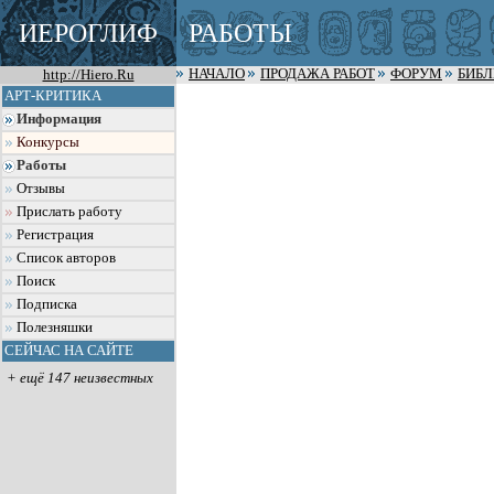
ИЕРОГЛИФ
РАБОТЫ
http://Hiero.Ru
НАЧАЛО
ПРОДАЖА РАБОТ
ФОРУМ
БИБ
АРТ-КРИТИКА
Информация
Конкурсы
Работы
Отзывы
Прислать работу
Регистрация
Список авторов
Поиск
Подписка
Полезняшки
СЕЙЧАС НА САЙТЕ
+ ещё 147 неизвестных