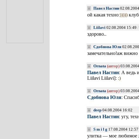
Павел Настин
02.08.2004
ой какая техно
:)))))
клуб
Liilavi
02.08.2004 15:49
здорово..
Сдобнова Юля
02.08.200
замечательно!аж вижно 
Ornata
(автор)
03.08.2004
Павел Настин
: А ведь 
Liilavi Liilavi]:
:)
Ornata
(автор)
03.08.2004
Сдобнова Юля
: Спаси
deep
04.08.2004 16:02
Павел Настин
: угу, те
S m i l g
17.08.2004 12:57
улитка — мое любимое 