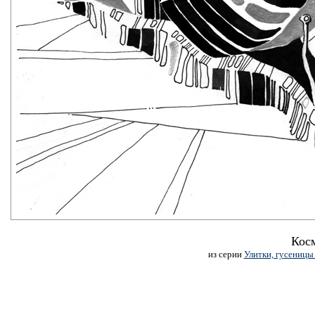
Кос
из серии
Улитки, гусеницы