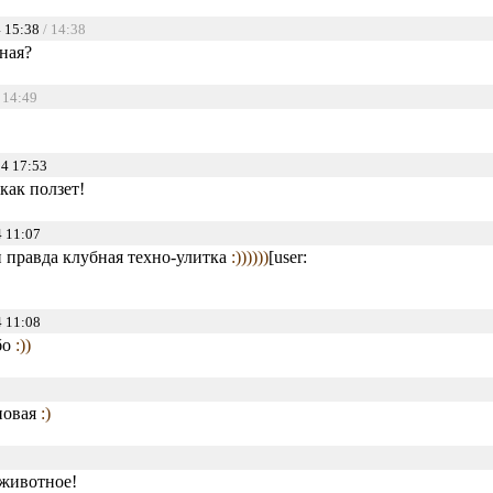
 15:38
/ 14:38
ная?
/ 14:49
4 17:53
как ползет!
 11:07
и правда клубная техно-улитка
:))))))
[user:
 11:08
бо
:))
хновая
:)
животное!