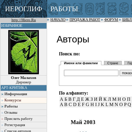
ИЕРОГЛИФ
РАБОТЫ
http://Hiero.Ru
НАЧАЛО
ПРОДАЖА РАБОТ
ФОРУМ
БИБ
ИЗБРАННОЕ
Авторы
Поиск по:
Имени или фамилии
Стране
Го
Олег Малахов
Дирижер
АРТ-КРИТИКА
По алфавиту:
Информация
А
Б
В
Г
Д
Е
Ж
З
И
Й
К
Л
М
Н
О
П
Конкурсы
A
B
C
D
E
F
G
H
I
J
K
L
M
N
O
P
Q
Работы
Отзывы
Прислать работу
Май 2003
Регистрация
Список авторов