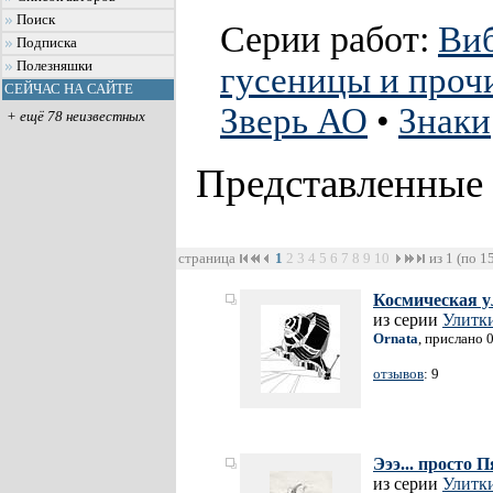
Поиск
Серии работ:
Ви
Подписка
Полезняшки
гусеницы и прочи
СЕЙЧАС НА САЙТЕ
Зверь АО
•
Знаки
+ ещё 78 неизвестных
Представленные
страница
1
2
3
4
5
6
7
8
9
10
из 1 (по 1
Космическая у
из серии
Улитки
Ornata
, прислано 
отзывов
: 9
Эээ... просто П
из серии
Улитки