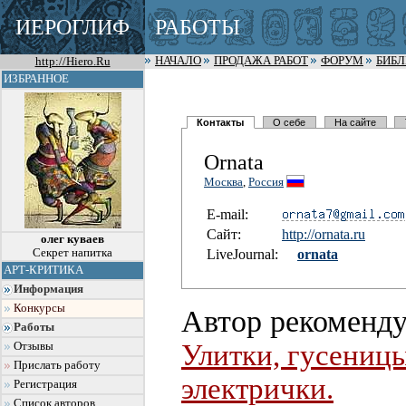
ИЕРОГЛИФ
РАБОТЫ
http://Hiero.Ru
НАЧАЛО
ПРОДАЖА РАБОТ
ФОРУМ
БИБ
ИЗБРАННОЕ
Контакты
О себе
На сайте
Ornata
Москва
,
Россия
E-mail:
Сайт:
http://orn
ata.ru
олег куваев
Секрет напитка
LiveJournal:
ornata
АРТ-КРИТИКА
Информация
Конкурсы
Автор рекоменду
Работы
Улитки, гусениц
Отзывы
Прислать работу
электрички.
Регистрация
Список авторов