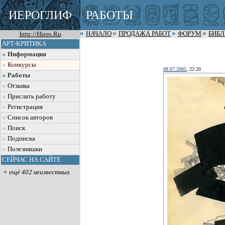
ИЕРОГЛИФ
РАБОТЫ
http://Hiero.Ru
НАЧАЛО
ПРОДАЖА РАБОТ
ФОРУМ
БИБ
АРТ-КРИТИКА
Информация
Конкурсы
08.07.2005
, 22:20
Работы
Отзывы
Прислать работу
Регистрация
Список авторов
Поиск
Подписка
Полезняшки
СЕЙЧАС НА САЙТЕ
+ ещё 402 неизвестных