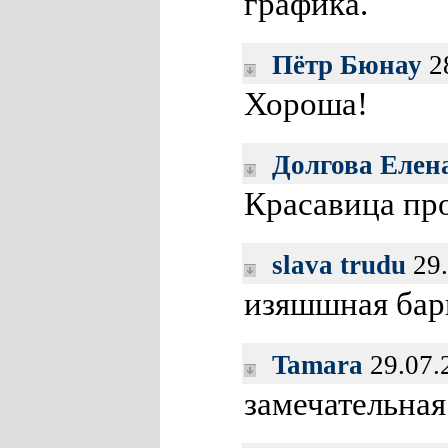
графика.
Пётр Бюнау
28
Хороша!
Долгова Елен
Красавица пр
slava trudu
29.
изяшшная ба
Tamara
29.07.
замечательна