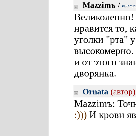
Mazzimъ
/
Великолепно! 
нравится то, 
уголки "рта" 
высокомерно.
и от этого зн
дворянка.
Ornata
(автор)
Mazzimъ: Точно
:)))
И крови яв