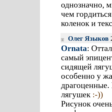
однозначно, м
чем гордитьс
коленок и те
Олег Языков
2
Ornata
: Отта
самый эпицен
сидящей лягу
особенно у жа
драгоценные.
лягушек
:-))
Рисунок очень