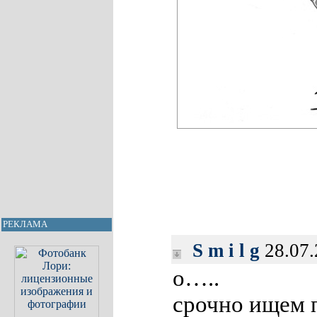
РЕКЛАМА
S m i l g
28.07.
о…..
срочно ищем 