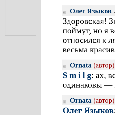
Олег Языков
2
Здоровская! З
поймут, но я 
относился к л
весьма красив
Ornata
(автор)
S m i l g
: ах, 
одинаковы — 
Ornata
(автор)
Олег Языков