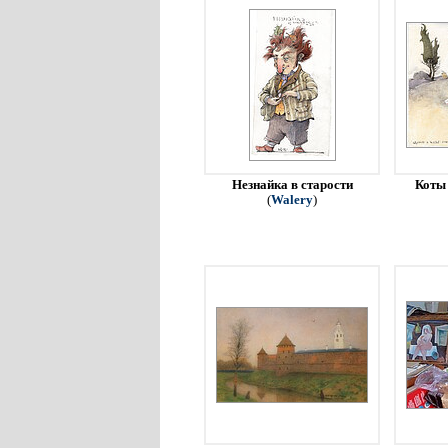
Незнайка в старости
Коты 
(
Walery
)