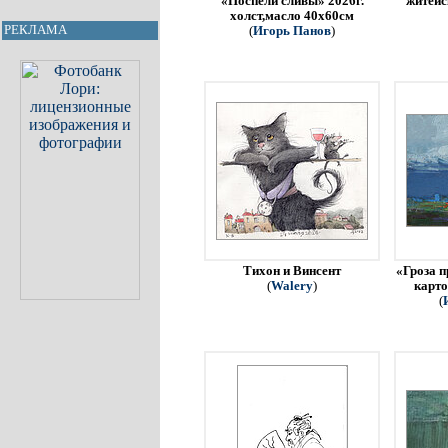
«Поспели сливы» 2026г.
житейс
холст,масло 40х60см
РЕКЛАМА
(
Игорь Панов
)
Тихон и Винсент
«Гроза п
(
Walery
)
карто
(