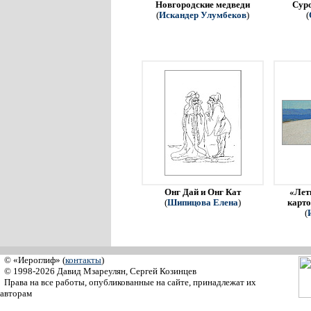
Новгородские медведи
Сур
(
Искандер Улумбеков
)
(
Онг Дай и Онг Кат
«Летн
(
Шипицова Елена
)
карто
(
© «Иероглиф» (
контакты
)
© 1998-2026 Давид Мзареулян, Сергей Козинцев
Права на все работы, опубликованные на сайте, принадлежат их
авторам