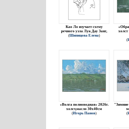
Као Ло изучает схему
«Обра
речного узла Лук Дау Занг,
холст
(
Шипицова Елена
)
(
«Волга полноводная» 2026г.
"Зимние 
холст,масло 30х40см
м
(
Игорь Панов
)
(