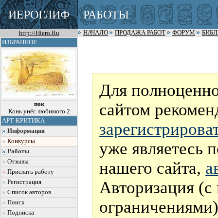
ИЕРОГЛИФ
РАБОТЫ
http://Hiero.Ru
НАЧАЛО
ПРОДАЖА РАБОТ
ФОРУМ
БИБ
ИЗБРАННОЕ
Для полноценно
сайтом рекомен
пок
Конь унёс любимого 2
АРТ-КРИТИКА
зарегистрирова
Информация
Конкурсы
уже являетесь 
Работы
Отзывы
нашего сайта,
а
Прислать работу
Авторизация (с
Регистрация
Список авторов
ограничениями)
Поиск
Подписка