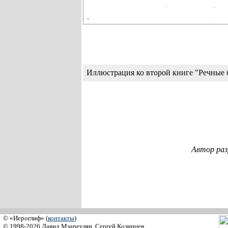
Иллюстрация ко второй книге "Речные 
Автор раз
© «Иероглиф» (
контакты
)
© 1998-2026 Давид Мзареулян, Сергей Козинцев