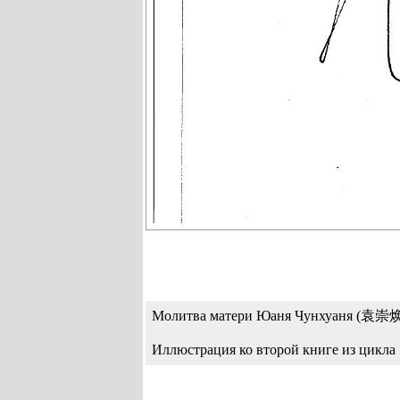
Молитва матери Юаня Чунхуаня (袁崇焕
Иллюстрация ко второй книге из цикла