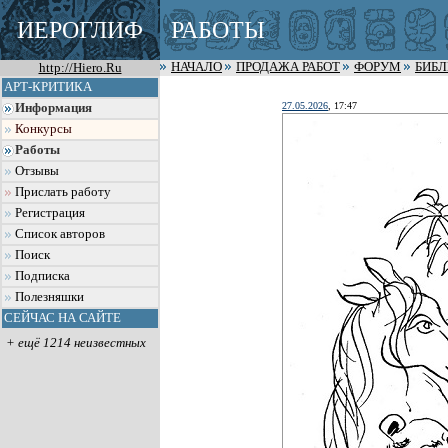
ИЕРОГЛИФ
РАБОТЫ
http://Hiero.Ru
НАЧАЛО
ПРОДАЖА РАБОТ
ФОРУМ
БИБ
АРТ-КРИТИКА
27.05.2026
, 17:47
Информация
Конкурсы
Работы
Отзывы
Прислать работу
Регистрация
Список авторов
Поиск
Подписка
Полезняшки
СЕЙЧАС НА САЙТЕ
+ ещё 1214 неизвестных