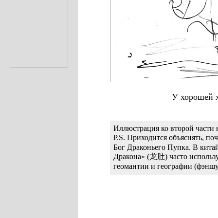
У хорошей х
Иллюстрация ко второй части 
P.S. Приходится объяснять, п
Бог Драконьего Пупка. В кит
Дракона» (龙肚) часто использу
геомантии и географии (фэншу