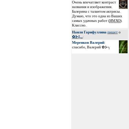
Очень впечатляет контраст
названия и изображения.
Балерина с талантом актрисы.
Думаю, что это одна из Ваших
самых удачных работ (
ИМХО
).
Классно.
Наиля Гарифуллина
пишет
о
✿⊱ξ...
:
Меренков Валерий
:
спасибо, Валерий ✿⊱╮