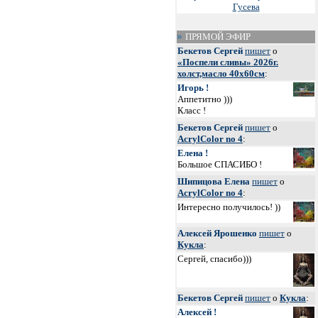
Гусева
ПРЯМОЙ ЭФИР
Бекетов Сергей
пишет
о
«Поспели сливы» 2026г.
холст,масло 40х60см
:
Игорь !
Аппетитно )))
Класс !
Бекетов Сергей
пишет
о
AcrylColor no 4
:
Елена !
Большое СПАСИБО !
Шипицова Елена
пишет
о
AcrylColor no 4
:
Интересно получилось! ))
Алексей Ярошенко
пишет
о
Кукла
:
Сергей, спасибо)))
Бекетов Сергей
пишет
о
Кукла
:
Алексей !