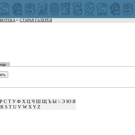
ЛИОТЕКА
СТАРАЯ ГАЛЕРЕЯ
роду
Р
С
Т
У
Ф
Х
Ц
Ч
Ш
Щ
Ъ
Ы
Ь
Э
Ю
Я
R
S
T
U
V
W
X
Y
Z