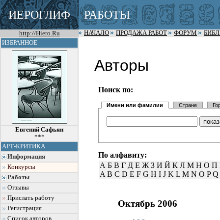
ИЕРОГЛИФ
РАБОТЫ
http://Hiero.Ru
НАЧАЛО
ПРОДАЖА РАБОТ
ФОРУМ
БИБ
ИЗБРАННОЕ
Авторы
Поиск по:
Имени или фамилии
Стране
Го
Евгений Сафьян
***
АРТ-КРИТИКА
По алфавиту:
Информация
А
Б
В
Г
Д
Е
Ж
З
И
Й
К
Л
М
Н
О
П
Конкурсы
A
B
C
D
E
F
G
H
I
J
K
L
M
N
O
P
Q
Работы
Отзывы
Прислать работу
Октябрь 2006
Регистрация
Список авторов