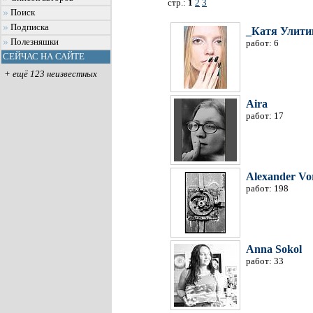
стр.:
1
2
3
Поиск
Подписка
_Катя Улити
Полезняшки
работ: 6
СЕЙЧАС НА САЙТЕ
+ ещё 123 неизвестных
Aira
работ: 17
Alexander Vo
работ: 198
Anna Sokol
работ: 33