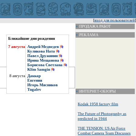
[
вход для пользователей
]
ПРОДАЖА РАБОТ
РЕКЛАМА
Ближайшие дни рождения
7 августа
Андрей Медведев
Куликова Ната
Павел Дружинин
Ирина Мещанова
Борисова Светлана
Klim Samgin
8 августа
Даккар
Евгения
Игорь Мясников
Tugalev
ИНТЕРНЕТ-ОБЗОРЫ
Kodak 1958 factory film
The Future of Photography as
predicted in 1944
THE TENSION: US Air Force
Combat Camera Team Discusses