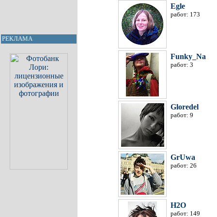
Egle
работ: 173
РЕКЛАМА
Funky_Na
работ: 3
Gloredel
работ: 9
GrUwa
работ: 26
H2O
работ: 149