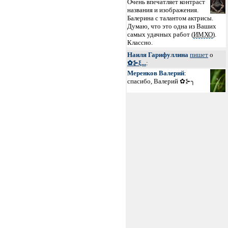
Очень впечатляет контраст
названия и изображения.
Балерина с талантом актрисы.
Думаю, что это одна из Ваших
самых удачных работ (
ИМХО
).
Классно.
Наиля Гарифуллина
пишет
о
✿⊱ξ...
:
Меренков Валерий
:
спасибо, Валерий ✿⊱╮