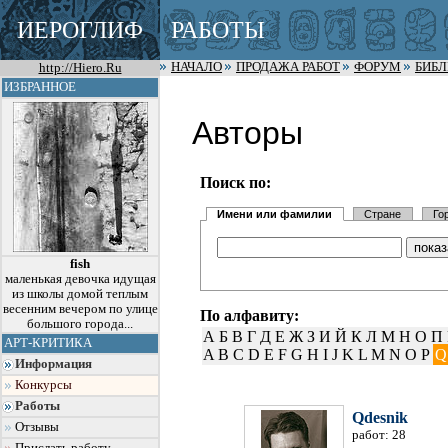
ИЕРОГЛИФ
РАБОТЫ
http://Hiero.Ru
НАЧАЛО
ПРОДАЖА РАБОТ
ФОРУМ
БИБ
ИЗБРАННОЕ
Авторы
Поиск по:
Имени или фамилии
Стране
Го
fish
маленькая девочка идущая
из школы домой теплым
весенним вечером по улице
По алфавиту:
большого города...
А
Б
В
Г
Д
Е
Ж
З
И
Й
К
Л
М
Н
О
П
АРТ-КРИТИКА
A
B
C
D
E
F
G
H
I
J
K
L
M
N
O
P
Q
Информация
Конкурсы
Работы
Qdesnik
Отзывы
работ: 28