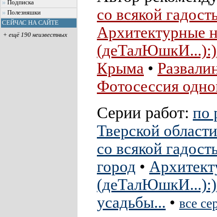
Подписка
со всякой гадость
Полезняшки
СЕЙЧАС НА САЙТЕ
Архитектурные н
+ ещё 190 неизвестных
(деТалЮшкИ...):)
Крыма
•
Развалин
Фотосессия одно
Серии работ:
по 
Тверской области.
со всякой гадость
город
•
Архитект
(деТалЮшкИ...):)
усадьбы...
•
все се