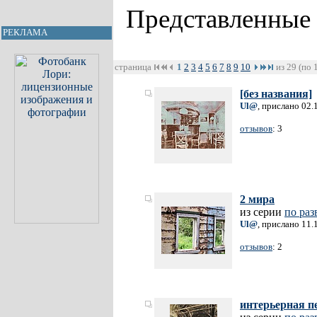
Представленные
РЕКЛАМА
страница
1
2
3
4
5
6
7
8
9
10
из 29 (по 
[без названия]
Ul@
, прислано 02.
отзывов
: 3
2 мира
из серии
по раз
Ul@
, прислано 11.
отзывов
: 2
интерьерная 