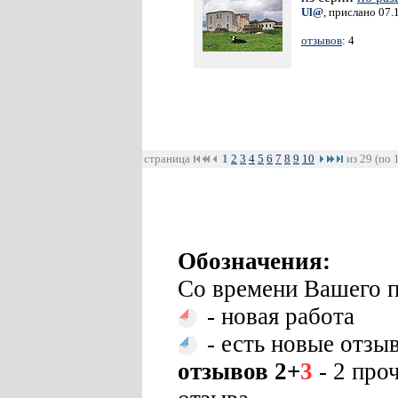
Ul@
, прислано 07.
отзывов
: 4
страница
1
2
3
4
5
6
7
8
9
10
из 29 (по 
Обозначения:
Со времени Вашего п
- новая работа
- есть новые отзы
отзывов 2+
3
- 2 про