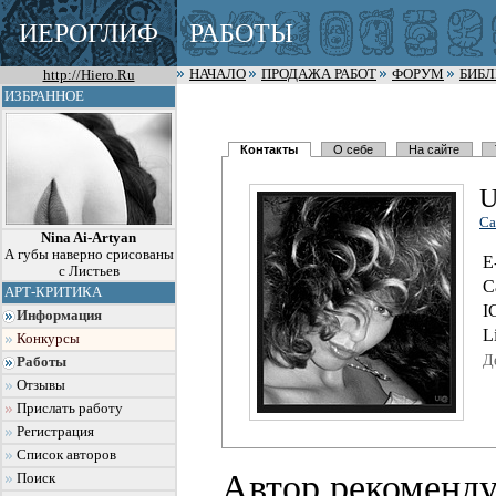
ИЕРОГЛИФ
РАБОТЫ
http://Hiero.Ru
НАЧАЛО
ПРОДАЖА РАБОТ
ФОРУМ
БИБ
ИЗБРАННОЕ
Контакты
О себе
На сайте
Са
Nina Ai-Artyan
А губы наверно срисованы
E
с Листьев
С
АРТ-КРИТИКА
I
Информация
L
Конкурсы
Д
Работы
Отзывы
Прислать работу
Регистрация
Список авторов
Автор рекоменду
Поиск