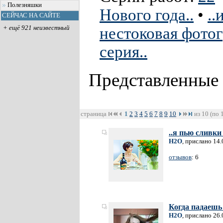
Полезняшки
Нового года..
•
..
СЕЙЧАС НА САЙТЕ
+ ещё 921 неизвестный
нестоковая фотог
серия..
Представленные
страница
1
2
3
4
5
6
7
8
9
10
из 10 (по 
..я пью сливки 
H2O
, прислано 14
отзывов
: 6
Когда падаешь
H2O
, прислано 26