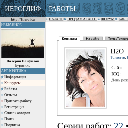
ИЕРОГЛИФ
РАБОТЫ
http://Hiero.Ru
НАЧАЛО
ПРОДАЖА РАБОТ
ФОРУМ
БИБ
ИЗБРАННОЕ
Контакты
На сайте
Темы/Техник
H2O
Тольятти
,
Валерий Панфилов
Буратино
Сайт:
АРТ-КРИТИКА
I
C
Q:
Информация
День рож
Конкурсы
Работы
Отзывы
Прислать работу
Регистрация
Список авторов
Поиск
Серии работ:
22
Подписка