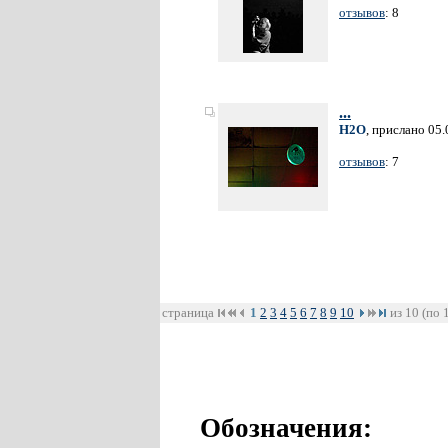
отзывов
: 8
...
H2O
, прислано 05
отзывов
: 7
страница
1
2
3
4
5
6
7
8
9
10
из 10 (по 
Обозначения: