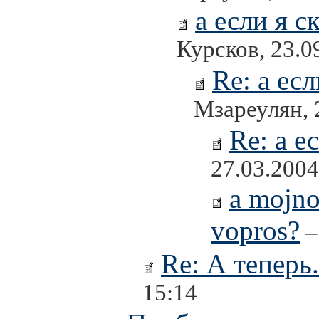
а если я 
Курсков, 23.0
Re: а ес
Мзареулян, 
Re: а е
27.03.2004
a mojno
vopros?
–
Re: А теперь.
15:14