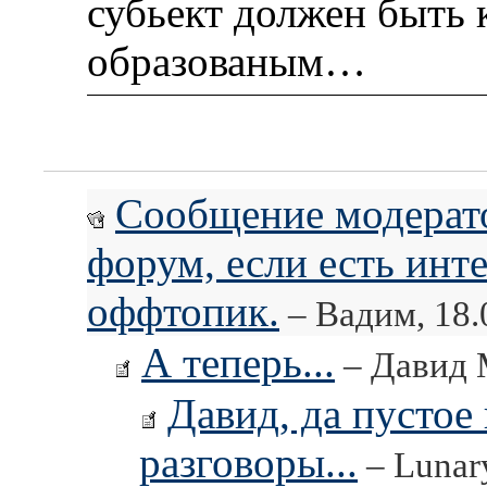
субьект должен быть
образованым…
Сообщение модерато
форум, если есть инте
оффтопик.
– Вадим, 18.
А теперь...
– Давид М
Давид, да пустое 
разговоры...
– Lunary