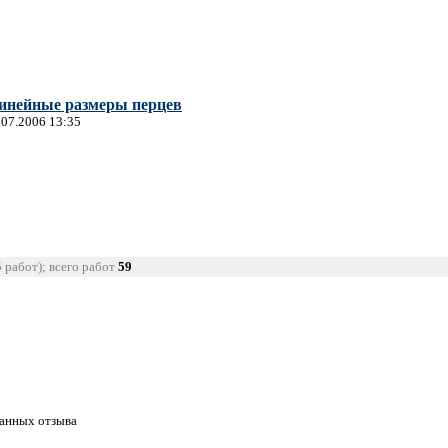
линейные размеры перцев
.07.2006 13:35
5 работ); всего работ
59
танных отзыва