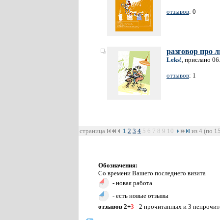
отзывов
: 0
разговор про 
Leks!
, прислано 06
отзывов
: 1
страница
1
2
3
4
5
6
7
8
9
10
из 4 (по 1
Обозначения:
Со времени Вашего последнего визита
- новая работа
- есть новые отзывы
отзывов 2+
3
- 2 прочитанных и 3 непрочи