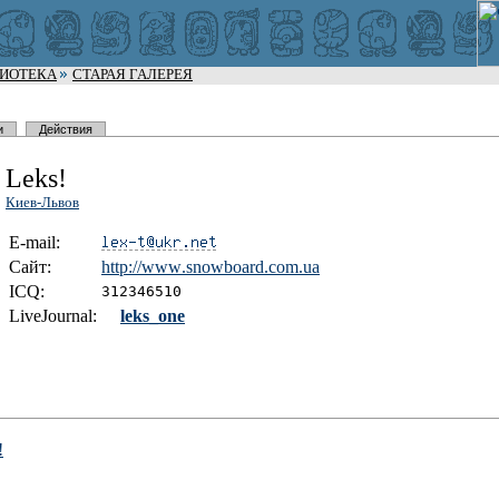
ЛИОТЕКА
СТАРАЯ ГАЛЕРЕЯ
и
Действия
Leks!
Киев-Львов
E-mail:
Сайт:
http://www
.snowboard
.com.ua
I
C
Q:
312346510
LiveJournal:
leks_one
!