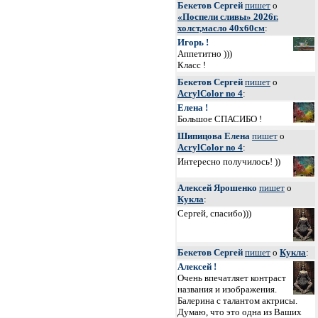
Бекетов Сергей
пишет
о
«Поспели сливы» 2026г.
холст,масло 40х60см
:
Игорь !
Аппетитно )))
Класс !
Бекетов Сергей
пишет
о
AcrylColor no 4
:
Елена !
Большое СПАСИБО !
Шипицова Елена
пишет
о
AcrylColor no 4
:
Интересно получилось! ))
Алексей Ярошенко
пишет
о
Кукла
:
Сергей, спасибо)))
Бекетов Сергей
пишет
о
Кукла
:
Алексей !
Очень впечатляет контраст
названия и изображения.
Балерина с талантом актрисы.
Думаю, что это одна из Ваших