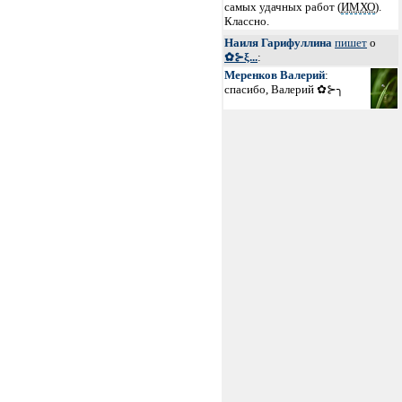
самых удачных работ (
ИМХО
).
Классно.
Наиля Гарифуллина
пишет
о
✿⊱ξ...
:
Меренков Валерий
:
спасибо, Валерий ✿⊱╮