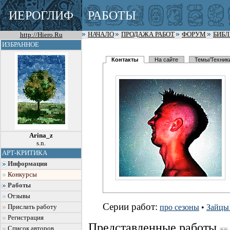
ИЕРОГЛИФ
РАБОТЫ
http://Hiero.Ru
НАЧАЛО
ПРОДАЖА РАБОТ
ФОРУМ
БИБ
ИЗБРАННОЕ
Контакты
На сайте
Темы/Техник
Arina_z
s.n.
АРТ-КРИТИКА
Информация
Конкурсы
Работы
Отзывы
Серии работ:
про сезоны
•
Зайцы
Прислать работу
Регистрация
Представленные работы
Список авторов