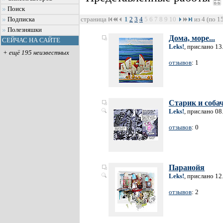
Поиск
страница
1
2
3
4
5
6
7
8
9
10
из 4 (по 1
Подписка
Полезняшки
Дома, море...
СЕЙЧАС НА САЙТЕ
Leks!
, прислано 13
+ ещё 195 неизвестных
отзывов
: 1
Старик и соба
Leks!
, прислано 08
отзывов
: 0
Паранойя
Leks!
, прислано 12
отзывов
: 2