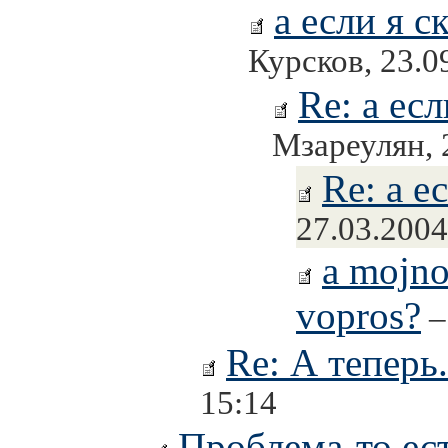
а если я 
Курсков, 23.0
Re: а ес
Мзареулян, 
Re: а е
27.03.2004
a mojno
vopros?
–
Re: А теперь.
15:14
Проблема-то ест