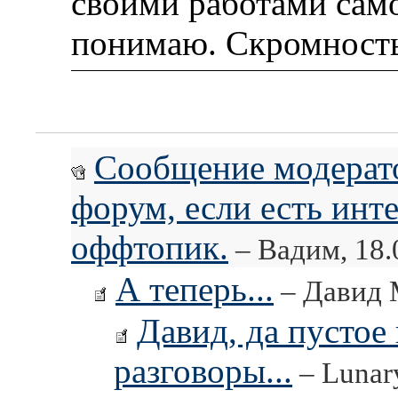
своими работами само
понимаю. Скромность
Сообщение модерато
форум, если есть инте
оффтопик.
– Вадим, 18.
А теперь...
– Давид М
Давид, да пустое 
разговоры...
– Lunary