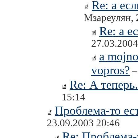
Re: а ес
Мзареулян, 
Re: а е
27.03.2004
a mojno
vopros?
–
Re: А теперь.
15:14
Проблема-то ест
23.09.2003 20:46
Re: Проблема-т