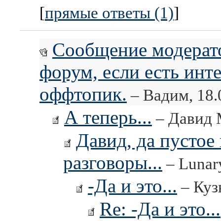
[
прямые ответы (1)
]
Сообщение модерато
форум, если есть инте
оффтопик.
– Вадим, 18.
А теперь...
– Давид М
Давид, да пустое 
разговоры...
– Lunary
-Да и это...
– Куз
Re: -Да и это...