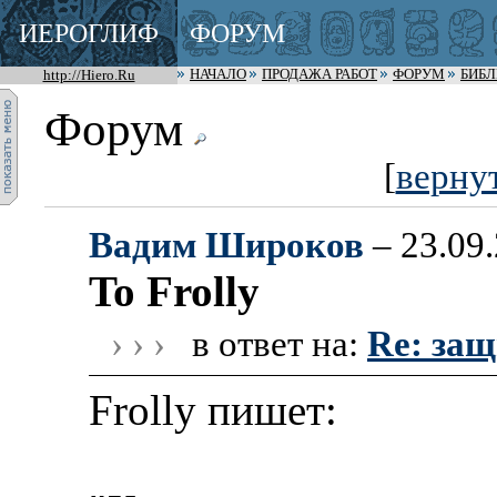
ИЕРОГЛИФ
ФОРУМ
http://Hiero.Ru
НАЧАЛО
ПРОДАЖА РАБОТ
ФОРУМ
БИБ
Форум
[
верну
Вадим Широков
– 23.09.
To Frolly
› › ›
в ответ на:
Re: защ
Frolly пишет: