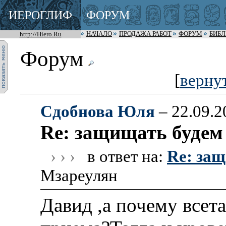
ИЕРОГЛИФ
ФОРУМ
http://Hiero.Ru
НАЧАЛО
ПРОДАЖА РАБОТ
ФОРУМ
БИБ
Форум
[
верну
Сдобнова Юля
– 22.09.2
Re: защищать будем 
› › ›
в ответ на:
Re: защ
Мзареулян
Давид ,а почему всет