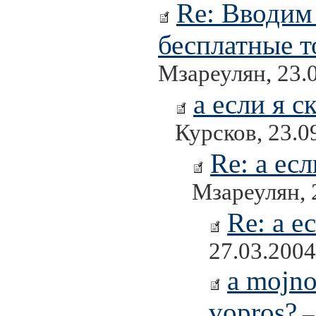
Re: Вводим
бесплатные т
Мзареулян, 23.
а если я 
Курсков, 23.0
Re: а ес
Мзареулян, 
Re: а е
27.03.2004
a mojno
vopros?
–