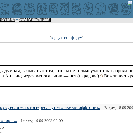
ЛИОТЕКА
СТАРАЯ ГАЛЕРЕЯ
[
вернуться в форум
]
м, админам, забывать о том, что вы не только участники дорожн
ам в Англии) через матюгальник — нет (парадокс)
;)
Вежливость ра
ум, если есть интерес. Тут это явный оффтопик.
– Вадим, 18.09.20
говоры...
– Lunary, 19.09.2003 02:09
:05