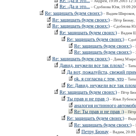
Re: -Да и это...
– Андрей, 19.09.2003 12:
Re: -Да и это...
– Сдобнова Юля, 19.09.20
Re: защищать будем своих:)
– Вадим Широков, 
Re: защищать будем своих:)
– Пётр Бюнау, 
Re: защищать будем своих:)
– Сдобнова Юл
Re: защищать будем своих:)
– Вадим Ш
Re: защищать будем своих:)
– Сдоб
Re: защищать будем своих:)
– 
Re: защищать будем своих:)
– 
Re: защищать будем своих:)
– Давид Мзареу
Давид, неужели все так плохо?
– Tama
Да вот, пожалуйста, свежий прим
ok. я согласна с тем, что
– Tama
Re: Давид, неужели все так плох
Re: защищать будем своих:)
– Пётр Бюн
Ты прав и не прав ;)
– Илья Лубенск
аналогия истинного автомоб
Re: Ты прав и не прав ;)
– Пётр
Re: защищать будем своих:)
– Вади
Re: защищать будем своих:)
– 
Петру Бюнау
– Вадим, 20.09