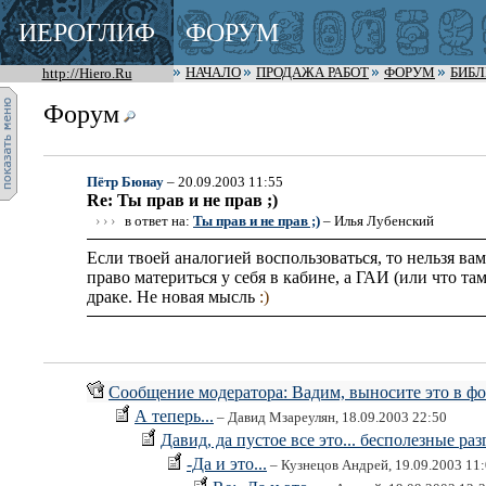
ИЕРОГЛИФ
ФОРУМ
http://Hiero.Ru
НАЧАЛО
ПРОДАЖА РАБОТ
ФОРУМ
БИБ
Форум
Пётр Бюнау
– 20.09.2003 11:55
Re: Ты прав и не прав ;)
› › ›
в ответ на:
Ты прав и не прав ;)
– Илья Лубенский
Если твоей аналогией воспользоваться, то нельзя ва
право материться у себя в кабине, а ГАИ (или что т
драке. Не новая мысль
:)
Сообщение модератора: Вадим, выносите это в фор
А теперь...
– Давид Мзареулян, 18.09.2003 22:50
Давид, да пустое все это... бесполезные раз
-Да и это...
– Кузнецов Андрей, 19.09.2003 11