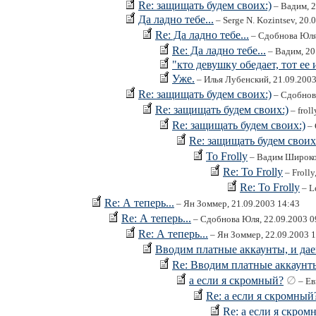
Re: защищать будем своих:)
– Вадим, 2
Да ладно тебе...
– Serge N. Kozintsev, 20.
Re: Да ладно тебе...
– Сдобнова Юля,
Re: Да ладно тебе...
– Вадим, 20
"кто девушку обедает, тот ее 
Уже.
– Илья Лубенский, 21.09.2003
Re: защищать будем своих:)
– Сдобнова
Re: защищать будем своих:)
– frol
Re: защищать будем своих:)
– 
Re: защищать будем своих
To Frolly
– Вадим Широков
Re: To Frolly
– Frolly
Re: To Frolly
– L
Re: А теперь...
– Ян Зоммер, 21.09.2003 14:43
Re: А теперь...
– Сдобнова Юля, 22.09.2003 0
Re: А теперь...
– Ян Зоммер, 22.09.2003 
Вводим платные аккаунты, и дае
Re: Вводим платные аккаунты
а если я скромный?
∅
– Ев
Re: а если я скромный
Re: а если я скром