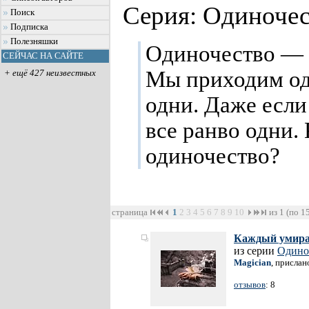
Серия: Одиноче
Поиск
Подписка
Полезняшки
Одиночество — 
СЕЙЧАС НА САЙТЕ
Мы приходим о
+ ещё 427 неизвестных
одни. Даже если
все ранво одни. 
одиночество?
страница
1
2
3
4
5
6
7
8
9
10
из 1 (по 1
Каждый умира
из серии
Одино
Magician
, прислан
отзывов
: 8