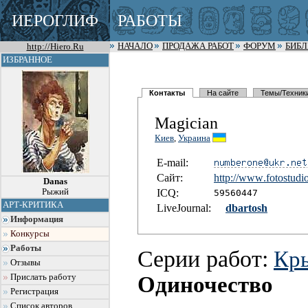
ИЕРОГЛИФ
РАБОТЫ
http://Hiero.Ru
НАЧАЛО
ПРОДАЖА РАБОТ
ФОРУМ
БИБ
ИЗБРАННОЕ
Контакты
На сайте
Темы/Техник
Magician
Киев
,
Украина
E-mail:
Сайт:
http://www
.fotostudi
Danas
Рыжий
I
C
Q:
59560447
АРТ-КРИТИКА
LiveJournal:
dbartosh
Информация
Конкурсы
Работы
Серии работ:
Кр
Отзывы
Прислать работу
Одиночество
Регистрация
Список авторов