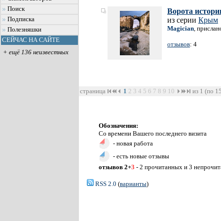
Поиск
Ворота истори
Подписка
из серии
Крым
Magician
, прислан
Полезняшки
СЕЙЧАС НА САЙТЕ
отзывов
: 4
+ ещё 136 неизвестных
страница
1
2
3
4
5
6
7
8
9
10
из 1 (по 1
Обозначения:
Со времени Вашего последнего визита
- новая работа
- есть новые отзывы
отзывов 2+
3
- 2 прочитанных и 3 непрочи
RSS 2.0
(
варианты
)