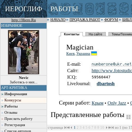
ИЕРОГЛИФ
РАБОТЫ
http://Hiero.Ru
НАЧАЛО
ПРОДАЖА РАБОТ
ФОРУМ
БИБ
ИЗБРАННОЕ
Контакты
На сайте
Темы/Техник
Magician
Киев
,
Украина
E-mail:
Сайт:
http://www
.fotostudi
I
C
Q:
59560447
Novic
Заботясь о них...
LiveJournal:
dbartosh
АРТ-КРИТИКА
Информация
Конкурсы
Серии работ:
Крым
•
Only Jazz
•
Работы
Отзывы
Представленные работы
Прислать работу
Регистрация
страница
1
2
3
4
5
6
7
8
9
10
из 1 (по 1
Список авторов