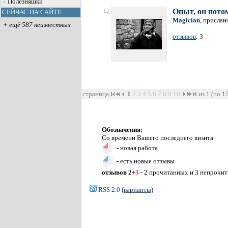
Полезняшки
Опыт, он пот
СЕЙЧАС НА САЙТЕ
Magician
, прислан
+ ещё 587 неизвестных
отзывов
: 3
страница
1
2
3
4
5
6
7
8
9
10
из 1 (по 1
Обозначения:
Со времени Вашего последнего визита
- новая работа
- есть новые отзывы
отзывов 2+
3
- 2 прочитанных и 3 непрочи
RSS 2.0
(
варианты
)