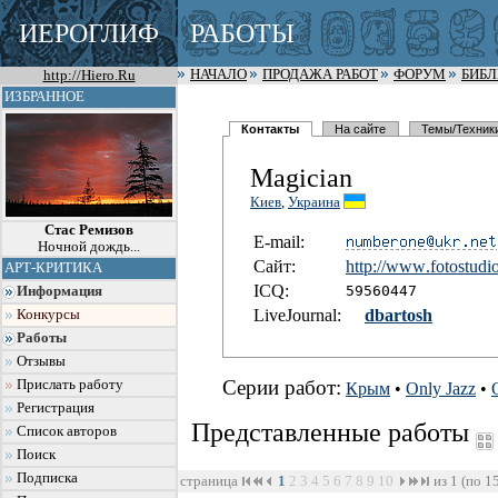
ИЕРОГЛИФ
РАБОТЫ
http://Hiero.Ru
НАЧАЛО
ПРОДАЖА РАБОТ
ФОРУМ
БИБ
ИЗБРАННОЕ
Контакты
На сайте
Темы/Техник
Magician
Киев
,
Украина
Стас Ремизов
E-mail:
Ночной дождь...
Сайт:
http://www
.fotostudi
АРТ-КРИТИКА
I
C
Q:
59560447
Информация
LiveJournal:
dbartosh
Конкурсы
Работы
Отзывы
Серии работ:
Прислать работу
Крым
•
Only Jazz
•
Регистрация
Представленные работы
Список авторов
Поиск
Подписка
страница
1
2
3
4
5
6
7
8
9
10
из 1 (по 1