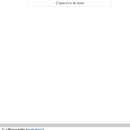
Страсть к музыке
© «Иероглиф» (
контакты
)