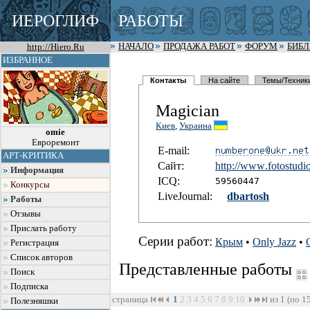
ИЕРОГЛИФ
РАБОТЫ
http://Hiero.Ru
НАЧАЛО
ПРОДАЖА РАБОТ
ФОРУМ
БИБ
ИЗБРАННОЕ
Контакты
На сайте
Темы/Техник
Magician
Киев
,
Украина
omie
Евроремонт
E-mail:
АРТ-КРИТИКА
Сайт:
http://www
.fotostudi
Информация
I
C
Q:
59560447
Конкурсы
LiveJournal:
dbartosh
Работы
Отзывы
Прислать работу
Серии работ:
Крым
•
Only Jazz
•
Регистрация
Список авторов
Представленные работы
Поиск
Подписка
страница
1
2
3
4
5
6
7
8
9
10
из 1 (по 1
Полезняшки