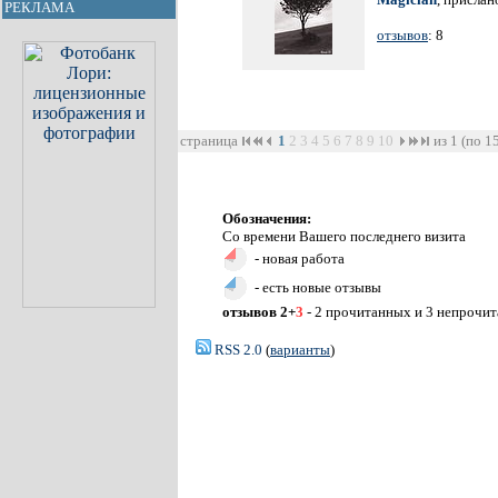
РЕКЛАМА
отзывов
: 8
страница
1
2
3
4
5
6
7
8
9
10
из 1 (по 1
Обозначения:
Со времени Вашего последнего визита
- новая работа
- есть новые отзывы
отзывов 2+
3
- 2 прочитанных и 3 непрочи
RSS 2.0
(
варианты
)