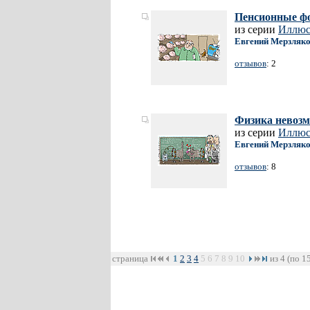
Пенсионные ф
из серии
Иллюст
Евгений Мерзляк
отзывов
: 2
Физика невоз
из серии
Иллюст
Евгений Мерзляк
отзывов
: 8
страница
1
2
3
4
5
6
7
8
9
10
из 4 (по 1