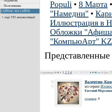
Подписка
Populi
•
8 Марта
Полезняшки
"Намедни"
•
Кари
СЕЙЧАС НА САЙТЕ
+ ещё 191 неизвестный
Иллюстрация в H
Обложки "Афиш
"КомпьюАрт" KZ
Представленные
страница
1
2
3
4
5
6
7
8
9
10
из 4 (по 1
Валентин, Кро
из серии
Иллюст
Евгений Мерзляк
отзывов
: 0