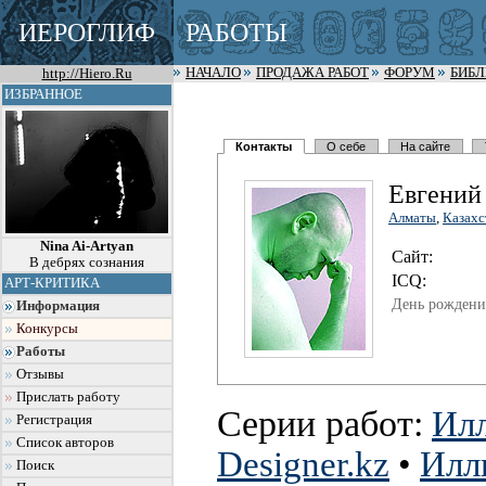
ИЕРОГЛИФ
РАБОТЫ
http://Hiero.Ru
НАЧАЛО
ПРОДАЖА РАБОТ
ФОРУМ
БИБ
ИЗБРАННОЕ
Контакты
О себе
На сайте
Евгений
Алматы
,
Казахс
Nina Ai-Artyan
Сайт:
В дебрях сознания
I
C
Q:
АРТ-КРИТИКА
День рождени
Информация
Конкурсы
Работы
Отзывы
Прислать работу
Серии работ:
Ил
Регистрация
Список авторов
Designer.kz
•
Илл
Поиск