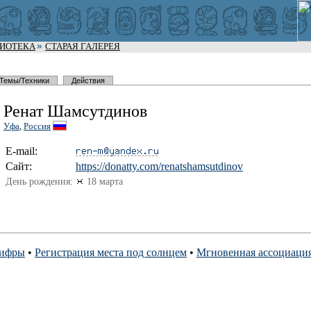
ЛИОТЕКА
СТАРАЯ ГАЛЕРЕЯ
Темы/Техники
Действия
Ренат Шамсутдинов
Уфа
,
Россия
E-mail:
Сайт:
https://do
natty.com/
renatshams
utdinov
День рождения:
18 марта
цифры
•
Регистрация места под солнцем
•
Мгновенная ассоциация