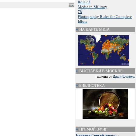
Role of
Media in Military
78
Photography Rules for Complete
Idiots
НА КАРТЕ МИРА
ВЫСТАВКИ В МОСКВЕ
афиша от
Даши Шулеко
:
БИБЛИОТЕКА
ПРЯМОЙ ЭФИР
Бекетов Сергей
пишет
о