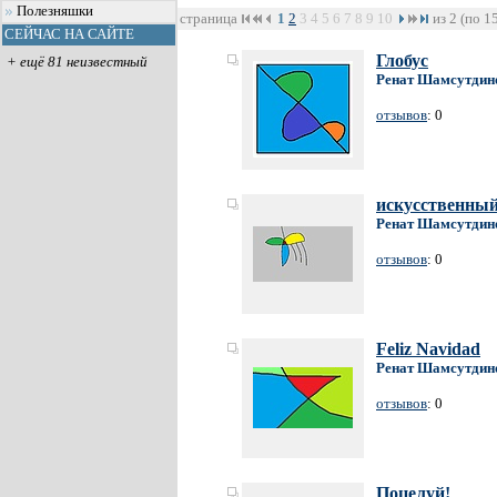
Полезняшки
страница
1
2
3
4
5
6
7
8
9
10
из 2 (по 1
СЕЙЧАС НА САЙТЕ
Глобус
+ ещё 81 неизвестный
Ренат Шамсутдин
отзывов
: 0
искусственный
Ренат Шамсутдин
отзывов
: 0
Feliz Navidad
Ренат Шамсутдин
отзывов
: 0
Поцелуй!