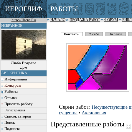
ИЕРОГЛИФ
РАБОТЫ
http://Hiero.Ru
НАЧАЛО
ПРОДАЖА РАБОТ
ФОРУМ
БИБ
ИЗБРАННОЕ
Контакты
О себе
На сайте
Люба Егорова
Дом
АРТ-КРИТИКА
Информация
Конкурсы
Работы
Отзывы
Прислать работу
Серии работ:
Несуществующие 
Регистрация
существа
•
Аксиология
Список авторов
Представленные работы
Поиск
Подписка