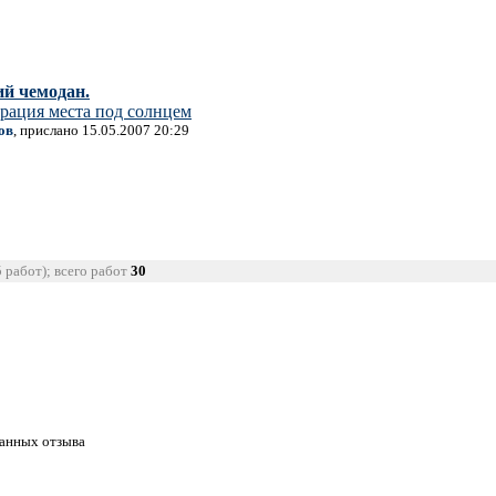
й чемодан.
рация места под солнцем
ов
, прислано 15.05.2007 20:29
5 работ); всего работ
30
танных отзыва