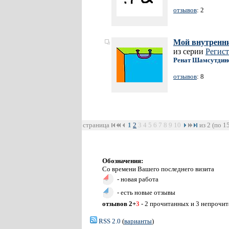
отзывов
: 2
Мой внутренни
из серии
Регист
Ренат Шамсутдин
отзывов
: 8
страница
1
2
3
4
5
6
7
8
9
10
из 2 (по 1
Обозначения:
Со времени Вашего последнего визита
- новая работа
- есть новые отзывы
отзывов 2+
3
- 2 прочитанных и 3 непрочи
RSS 2.0
(
варианты
)