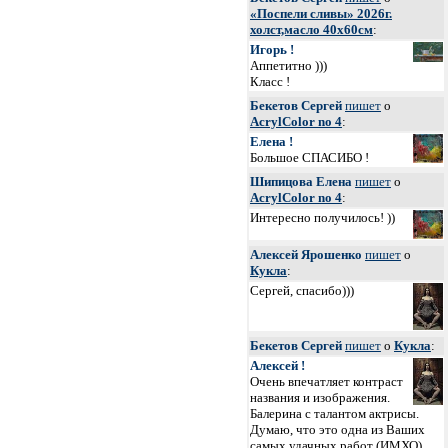
«Поспели сливы» 2026г.
холст,масло 40х60см
:
Игорь !
Аппетитно )))
Класс !
Бекетов Сергей
пишет
о
AcrylColor no 4
:
Елена !
Большое СПАСИБО !
Шипицова Елена
пишет
о
AcrylColor no 4
:
Интересно получилось! ))
Алексей Ярошенко
пишет
о
Кукла
:
Сергей, спасибо)))
Бекетов Сергей
пишет
о
Кукла
:
Алексей !
Очень впечатляет контраст
названия и изображения.
Балерина с талантом актрисы.
Думаю, что это одна из Ваших
самых удачных работ (
ИМХО
).