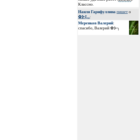
Классно.
Наиля Гарифуллина
пишет
о
✿⊱ξ...
:
Меренков Валерий
:
спасибо, Валерий ✿⊱╮