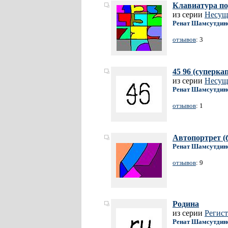
Клавиатура по
из серии
Несущ
Ренат Шамсутдин
отзывов
: 3
45 96 (суперка
из серии
Несущ
Ренат Шамсутдин
отзывов
: 1
Автопортрет (б
Ренат Шамсутдин
отзывов
: 9
Родина
из серии
Регист
Ренат Шамсутдин