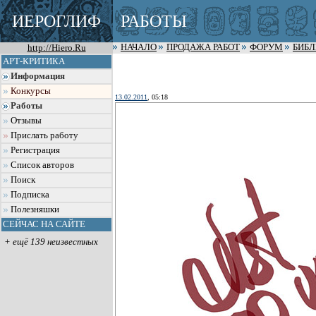
ИЕРОГЛИФ
РАБОТЫ
http://Hiero.Ru
НАЧАЛО
ПРОДАЖА РАБОТ
ФОРУМ
БИБ
АРТ-КРИТИКА
Информация
Конкурсы
13.02.2011
, 05:18
Работы
Отзывы
Прислать работу
Регистрация
Список авторов
Поиск
Подписка
Полезняшки
СЕЙЧАС НА САЙТЕ
+ ещё 139 неизвестных