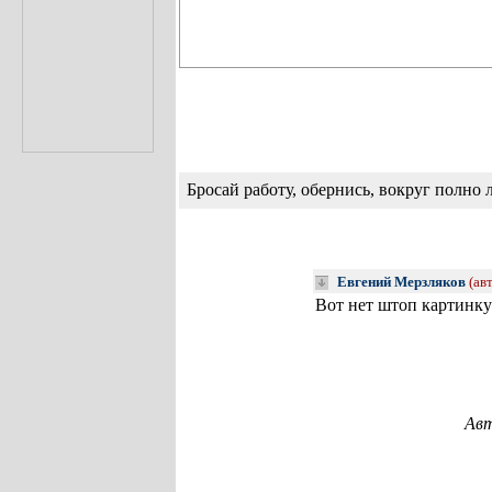
Бросай работу, обернись, вокруг полн
Евгений Мерзляков
(ав
Вот нет штоп картинку
Авт