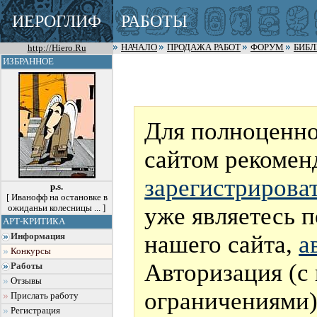
ИЕРОГЛИФ
РАБОТЫ
http://Hiero.Ru
НАЧАЛО
ПРОДАЖА РАБОТ
ФОРУМ
БИБ
ИЗБРАННОЕ
Для полноценно
сайтом рекомен
зарегистрирова
p.s.
[ Иванофф на остановке в
уже являетесь 
ожиданьи колесницы ... ]
АРТ-КРИТИКА
нашего сайта,
а
Информация
Конкурсы
Авторизация (с
Работы
Отзывы
ограничениями)
Прислать работу
Регистрация