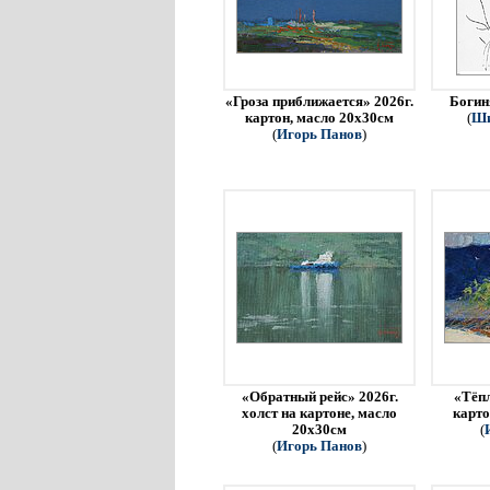
«Гроза приближается» 2026г.
Богин
картон, масло 20х30см
(
Ши
(
Игорь Панов
)
«Обратный рейс» 2026г.
«Тёпл
холст на картоне, масло
карто
20х30см
(
(
Игорь Панов
)