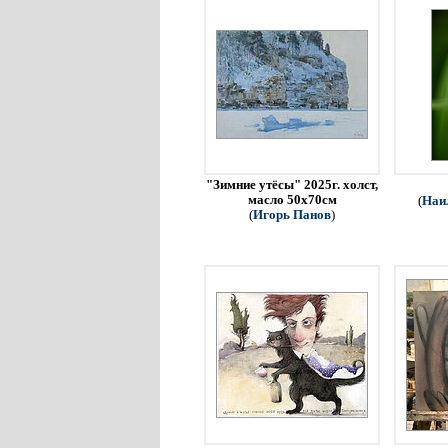
"Зимние утёсы" 2025г. холст,
масло 50х70см
(
Наи
(
Игорь Панов
)