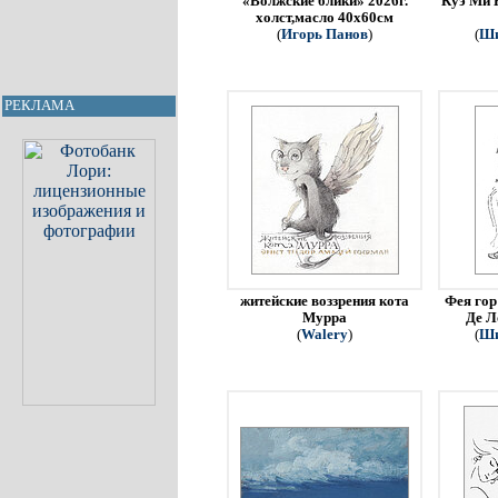
«Волжские блики» 2026г.
Куэ Ми 
холст,масло 40х60см
(
Игорь Панов
)
(
Ши
РЕКЛАМА
житейские воззрения кота
Фея гор
Мурра
Де Л
(
Walery
)
(
Ши