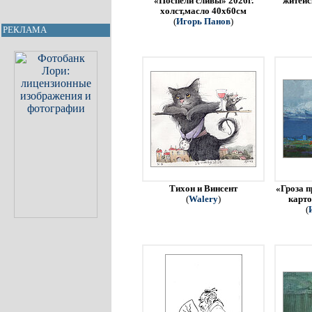
«Поспели сливы» 2026г.
житейс
холст,масло 40х60см
(
Игорь Панов
)
РЕКЛАМА
Тихон и Винсент
«Гроза п
(
Walery
)
карто
(