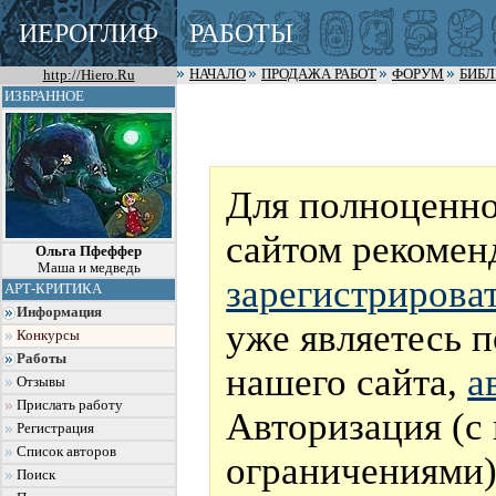
ИЕРОГЛИФ
РАБОТЫ
http://Hiero.Ru
НАЧАЛО
ПРОДАЖА РАБОТ
ФОРУМ
БИБ
ИЗБРАННОЕ
Для полноценно
сайтом рекомен
Ольга Пфеффер
Маша и медведь
зарегистрирова
АРТ-КРИТИКА
Информация
уже являетесь 
Конкурсы
Работы
нашего сайта,
а
Отзывы
Прислать работу
Авторизация (с
Регистрация
Список авторов
ограничениями)
Поиск