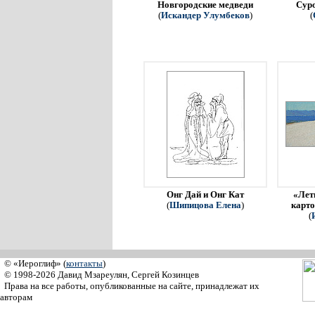
Новгородские медведи
Сур
(
Искандер Улумбеков
)
(
Онг Дай и Онг Кат
«Летн
(
Шипицова Елена
)
карто
(
© «Иероглиф» (
контакты
)
© 1998-2026 Давид Мзареулян, Сергей Козинцев
Права на все работы, опубликованные на сайте, принадлежат их
авторам