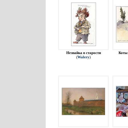
Незнайка в старости
Коты 
(
Walery
)