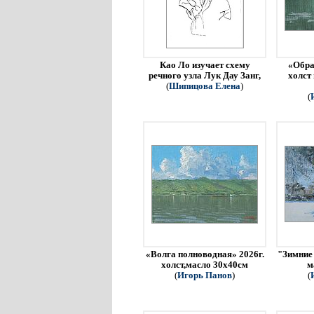
Као Ло изучает схему
«Обра
речного узла Лук Дау Занг,
холст
(
Шипицова Елена
)
(
«Волга полноводная» 2026г.
"Зимние 
холст,масло 30х40см
м
(
Игорь Панов
)
(