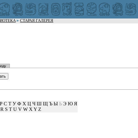
ЛИОТЕКА
СТАРАЯ ГАЛЕРЕЯ
роду
Р
С
Т
У
Ф
Х
Ц
Ч
Ш
Щ
Ъ
Ы
Ь
Э
Ю
Я
R
S
T
U
V
W
X
Y
Z