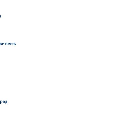
о
веточек
род