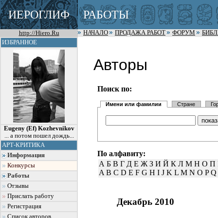
ИЕРОГЛИФ
РАБОТЫ
http://Hiero.Ru
НАЧАЛО
ПРОДАЖА РАБОТ
ФОРУМ
БИБ
ИЗБРАННОЕ
Авторы
Поиск по:
Имени или фамилии
Стране
Го
Eugeny (Ef) Kozhevnikov
... а потом пошел дождь...
АРТ-КРИТИКА
По алфавиту:
Информация
А
Б
В
Г
Д
Е
Ж
З
И
Й
К
Л
М
Н
О
П
Конкурсы
A
B
C
D
E
F
G
H
I
J
K
L
M
N
O
P
Q
Работы
Отзывы
Прислать работу
Декабрь 2010
Регистрация
Список авторов