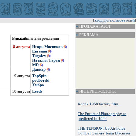
[
вход для пользователей
]
ПРОДАЖА РАБОТ
РЕКЛАМА
Ближайшие дни рождения
8 августа
Игорь Мясников
Евгения
Tugalev
Наталия Таран
МD
Даккар
9 августа
TopSpin
podborski
Умбра
ИНТЕРНЕТ-ОБЗОРЫ
10 августа
Leeds
Kodak 1958 factory film
The Future of Photography as
predicted in 1944
THE TENSION: US Air Force
Combat Camera Team Discusses