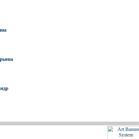
ина
рьяна
андр