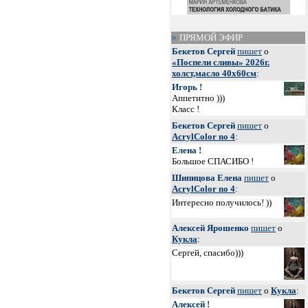
ПРЯМОЙ ЭФИР
Бекетов Сергей
пишет
о
«Поспели сливы» 2026г.
холст,масло 40х60см
:
Игорь !
Аппетитно )))
Класс !
Бекетов Сергей
пишет
о
AcrylColor no 4
:
Елена !
Большое СПАСИБО !
Шипицова Елена
пишет
о
AcrylColor no 4
:
Интересно получилось! ))
Алексей Ярошенко
пишет
о
Кукла
:
Сергей, спасибо)))
Бекетов Сергей
пишет
о
Кукла
:
Алексей !