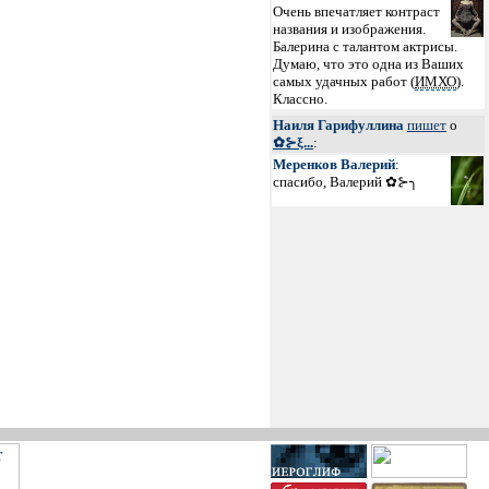
Очень впечатляет контраст
названия и изображения.
Балерина с талантом актрисы.
Думаю, что это одна из Ваших
самых удачных работ (
ИМХО
).
Классно.
Наиля Гарифуллина
пишет
о
✿⊱ξ...
:
Меренков Валерий
:
спасибо, Валерий ✿⊱╮