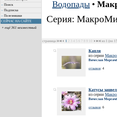
Водопады
•
Мак
Поиск
Подписка
Серия: МакроМ
Полезняшки
СЕЙЧАС НА САЙТЕ
+ ещё 361 неизвестный
страница
1
2
3
4
5
6
7
8
9
10
из 1 (по 1
Капля
из серии
Макр
Вячеслав Моргач
отзывов
: 4
Катусы зацвел
из серии
Макр
Вячеслав Моргач
отзывов
: 6