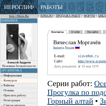
ИЕРОГЛИФ
РАБОТЫ
http://Hiero.Ru
НАЧАЛО
ПРОДАЖА РАБОТ
ФОРУМ
БИБ
ИЗБРАННОЕ
Контакты
О себе
На сайте
Вячеслав Моргачёв
Барнаул
,
Россия
E-mail:
Сайт:
http://www
.n-porta
Алексей Андреев
Половина бесконечности
День рождения:
10 мая 1970
АРТ-КРИТИКА
Информация
Конкурсы
Серии работ:
Осе
Работы
Прогулка по под
Отзывы
Прислать работу
Горный алтай
•
З
Регистрация
Список авторов