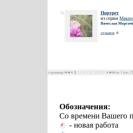
Портрет
из серии
Макр
Вячеслав Моргач
отзывов
: 6
страница
1
2
3
4
5
6
7
8
9
10
из 1 (по 1
Обозначения:
Со времени Вашего п
- новая работа