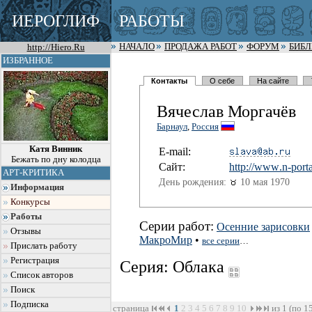
ИЕРОГЛИФ
РАБОТЫ
http://Hiero.Ru
НАЧАЛО
ПРОДАЖА РАБОТ
ФОРУМ
БИБ
ИЗБРАННОЕ
Контакты
О себе
На сайте
Вячеслав Моргачёв
Барнаул
,
Россия
Катя Винник
E-mail:
Бежать по дну колодца
Сайт:
http://www
.n-porta
АРТ-КРИТИКА
День рождения:
10 мая 1970
Информация
Конкурсы
Работы
Серии работ:
Осенние зарисовки
Отзывы
МакроМир
•
все серии
…
Прислать работу
Регистрация
Серия: Облака
Список авторов
Поиск
Подписка
страница
1
2
3
4
5
6
7
8
9
10
из 1 (по 1