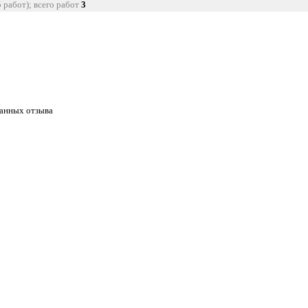
5 работ); всего работ
3
танных отзыва