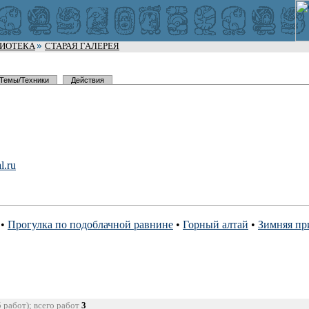
ЛИОТЕКА
СТАРАЯ ГАЛЕРЕЯ
Темы/Техники
Действия
l.
ru
•
Прогулка по подоблачной равнине
•
Горный алтай
•
Зимняя пр
5 работ); всего работ
3