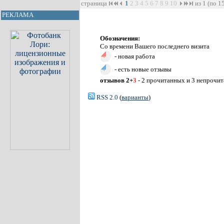
страница
1
2
3
4
5
6
7
8
9
10
из 1 (по 1
РЕКЛАМА
Обозначения:
Со времени Вашего последнего визита
- новая работа
- есть новые отзывы
отзывов 2+
3
- 2 прочитанных и 3 непрочи
RSS 2.0
(
варианты
)