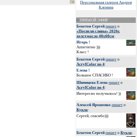
Персональная галерея Андрея
Кленина
ПРЯМОЙ ЭФИР
Бекетов Сергей
пишет
о
«Поспели сливы» 2026г.
холст,масло 40х60см
:
Игорь !
Аппетитно )))
Класс !
Бекетов Сергей
пишет
о
AcrylColor no 4
:
Елена !
Большое СПАСИБО !
Шипицова Елена
пишет
о
AcrylColor no 4
:
Интересно получилось! ))
Алексей Ярошенко
пишет
о
Кукла
:
Сергей, спасибо)))
Бекетов Сергей
пишет
о
Кукла
: