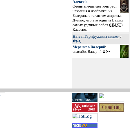
Алексей !
Очень впечатляет контраст
названия и изображения.
Балерина с талантом актрисы.
Думаю, что это одна из Ваших
самых удачных работ (
ИМХО
).
Классно.
Наиля Гарифуллина
пишет
о
✿⊱ξ...
:
Меренков Валерий
:
спасибо, Валерий ✿⊱╮