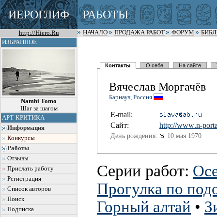
ИЕРОГЛИФ
РАБОТЫ
http://Hiero.Ru
НАЧАЛО
ПРОДАЖА РАБОТ
ФОРУМ
БИБ
ИЗБРАННОЕ
Контакты
О себе
На сайте
Вячеслав Моргачёв
Барнаул
,
Россия
Nambi Tomo
Шаг за шагом
E-mail:
АРТ-КРИТИКА
Сайт:
http://www
.n-porta
Информация
День рождения:
10 мая 1970
Конкурсы
Работы
Отзывы
Серии работ:
Осе
Прислать работу
Регистрация
Прогулка по под
Список авторов
Поиск
Горный алтай
•
З
Подписка