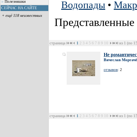
Полезняшки
Водопады
•
Мак
СЕЙЧАС НА САЙТЕ
+ ещё 118 неизвестных
Представленные
страница
1
2
3
4
5
6
7
8
9
10
из 1 (по 1
Не романтичес
Вячеслав Моргач
отзывов
: 2
страница
1
2
3
4
5
6
7
8
9
10
из 1 (по 1