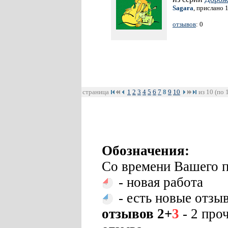
Sagara
, прислано 
отзывов
: 0
страница
1
2
3
4
5
6
7
8
9
10
из 10 (по 
Обозначения:
Со времени Вашего п
- новая работа
- есть новые отзы
отзывов 2+
3
- 2 про