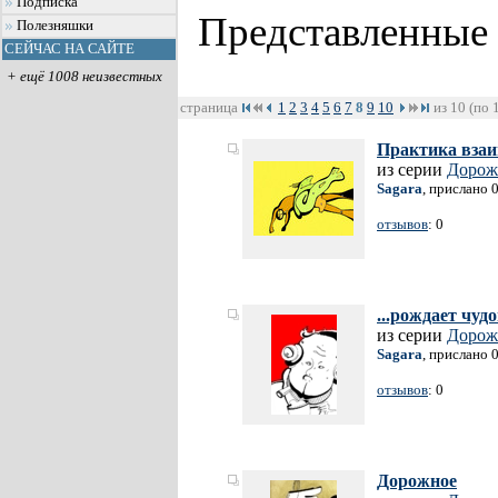
Подписка
Представленные
Полезняшки
СЕЙЧАС НА САЙТЕ
+ ещё 1008 неизвестных
страница
1
2
3
4
5
6
7
8
9
10
из 10 (по 
Практика вза
из серии
Дорож
Sagara
, прислано 
отзывов
: 0
...рождает чудо
из серии
Дорож
Sagara
, прислано 
отзывов
: 0
Дорожное