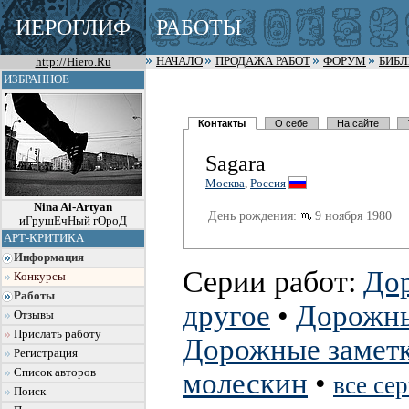
ИЕРОГЛИФ
РАБОТЫ
http://Hiero.Ru
НАЧАЛО
ПРОДАЖА РАБОТ
ФОРУМ
БИБ
ИЗБРАННОЕ
Контакты
О себе
На сайте
Sagara
Москва
,
Россия
Nina Ai-Artyan
День рождения:
9 ноября 1980
иГрушЕчНый гОроД
АРТ-КРИТИКА
Информация
Серии работ:
Дор
Конкурсы
Работы
другое
•
Дорожны
Отзывы
Прислать работу
Дорожные замет
Регистрация
Список авторов
молескин
•
все се
Поиск