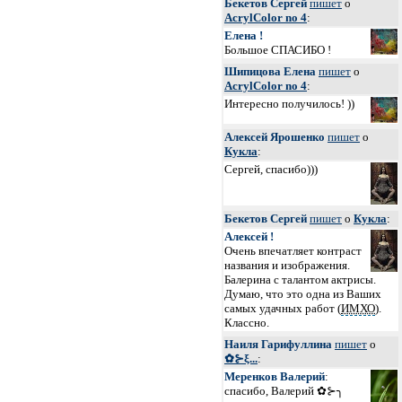
Бекетов Сергей
пишет
о
AcrylColor no 4
:
Елена !
Большое СПАСИБО !
Шипицова Елена
пишет
о
AcrylColor no 4
:
Интересно получилось! ))
Алексей Ярошенко
пишет
о
Кукла
:
Сергей, спасибо)))
Бекетов Сергей
пишет
о
Кукла
:
Алексей !
Очень впечатляет контраст
названия и изображения.
Балерина с талантом актрисы.
Думаю, что это одна из Ваших
самых удачных работ (
ИМХО
).
Классно.
Наиля Гарифуллина
пишет
о
✿⊱ξ...
:
Меренков Валерий
:
спасибо, Валерий ✿⊱╮