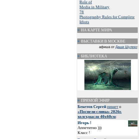
Role of
Media in Military
78
Photography Rules for Complete
Idiots
НА КАРТЕ МИРА
ВЫСТАВКИ В МОСКВЕ
афиша от
Даши Шулеко
:
БИБЛИОТЕКА
ПРЯМОЙ ЭФИР
Бекетов Сергей
пишет
о
«Поспели сливы» 2026г.
холст,масло 40х60см
:
Игорь !
Аппетитно )))
Класс !