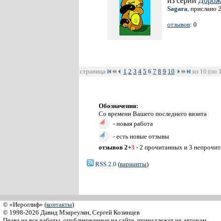
из серии
Дорож
Sagara
, прислано 
отзывов
: 0
страница
1
2
3
4
5
6
7
8
9
10
из 10 (по 
Обозначения:
Со времени Вашего последнего визита
- новая работа
- есть новые отзывы
отзывов 2+
3
- 2 прочитанных и 3 непрочи
RSS 2.0
(
варианты
)
© «Иероглиф» (
контакты
)
© 1998-2026 Давид Мзареулян, Сергей Козинцев
Права на все работы, опубликованные на сайте, принадлежат их авторам