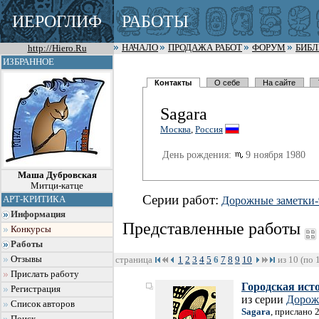
ИЕРОГЛИФ
РАБОТЫ
http://Hiero.Ru
НАЧАЛО
ПРОДАЖА РАБОТ
ФОРУМ
БИБ
ИЗБРАННОЕ
Контакты
О себе
На сайте
Sagara
Москва
,
Россия
День рождения:
9 ноября 1980
Маша Дубровская
Митци-катце
Серии работ:
АРТ-КРИТИКА
Дорожные заметки-
Информация
Представленные работы
Конкурсы
Работы
Отзывы
страница
1
2
3
4
5
6
7
8
9
10
из 10 (по 
Прислать работу
Городская ист
Регистрация
из серии
Дорож
Список авторов
Sagara
, прислано 