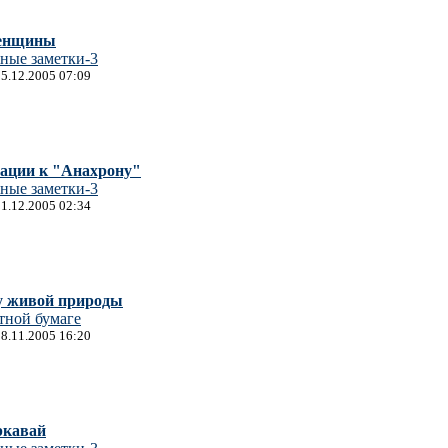
енщины
ные заметки-3
05.12.2005 07:09
ации к "Анахрону"
ные заметки-3
01.12.2005 02:34
у живой природы
тной бумаге
28.11.2005 16:20
ркавай