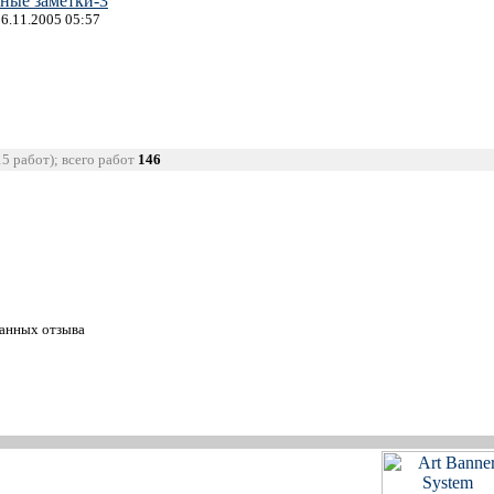
ные заметки-3
26.11.2005 05:57
15 работ); всего работ
146
танных отзыва