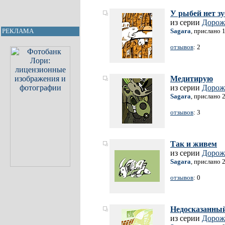
У рыбей нет зу
из серии
Дорож
Sagara
, прислано 
РЕКЛАМА
отзывов
: 2
Медитирую
из серии
Дорож
Sagara
, прислано 
отзывов
: 3
Так и живем
из серии
Дорож
Sagara
, прислано 
отзывов
: 0
Недосказанный
из серии
Дорож