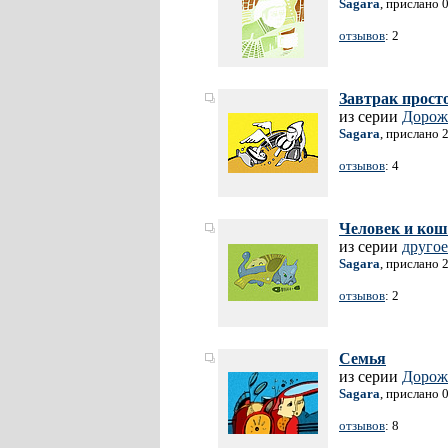
Sagara
, прислано 
отзывов
: 2
Завтрак прост
из серии
Дорож
Sagara
, прислано 
отзывов
: 4
Человек и ко
из серии
другое
Sagara
, прислано 
отзывов
: 2
Семья
из серии
Дорож
Sagara
, прислано 
отзывов
: 8