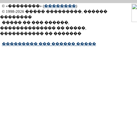
© «��������» (
��������
)
© 1998-2026 ����� ���������, ������
��������
����� �� ��� ������,
�������������� �� �����,
����������� �� �������
��������� ��� ������ �����