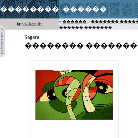
��������
������
������
������� ����
http://Hiero.Ru
������ �������
Sagara
�������� �������