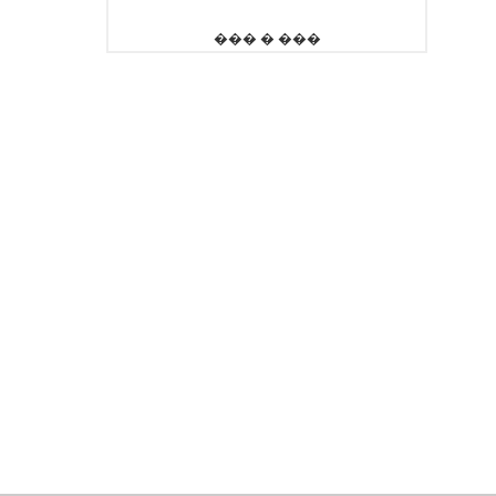
��� � ���