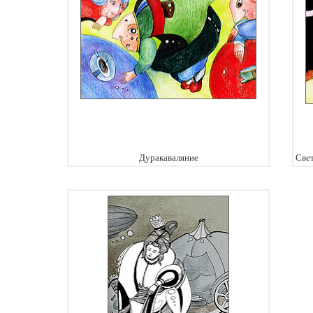
Дуракаваляние
Свет