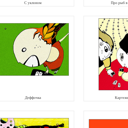
С уклоном
Про рыб в
Деффочка
Картеж