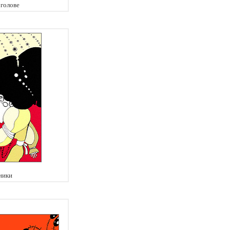
 голове
ники