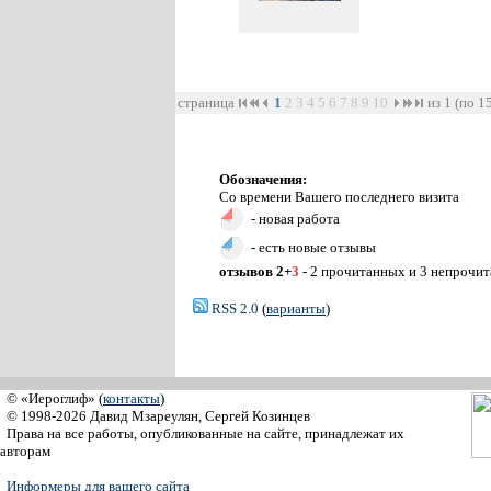
страница
1
2
3
4
5
6
7
8
9
10
из 1 (по 1
Обозначения:
Со времени Вашего последнего визита
- новая работа
- есть новые отзывы
отзывов 2+
3
- 2 прочитанных и 3 непрочи
RSS 2.0
(
варианты
)
© «Иероглиф» (
контакты
)
© 1998-2026 Давид Мзареулян, Сергей Козинцев
Права на все работы, опубликованные на сайте, принадлежат их
авторам
Информеры для вашего сайта