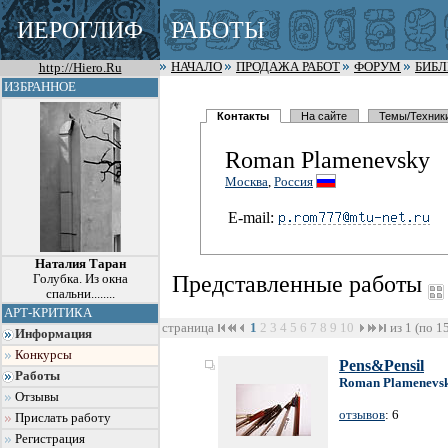
ИЕРОГЛИФ
РАБОТЫ
http://Hiero.Ru
НАЧАЛО
ПРОДАЖА РАБОТ
ФОРУМ
БИБ
ИЗБРАННОЕ
Контакты
На сайте
Темы/Техник
Roman Plamenevsky
Москва
,
Россия
E-mail:
Наталия Таран
Представленные работы
Голубка. Из окна
спальни........
АРТ-КРИТИКА
страница
1
2
3
4
5
6
7
8
9
10
из 1 (по 1
Информация
Конкурсы
Pens&Pensil
Работы
Roman Plamenevs
Отзывы
отзывов
: 6
Прислать работу
Регистрация