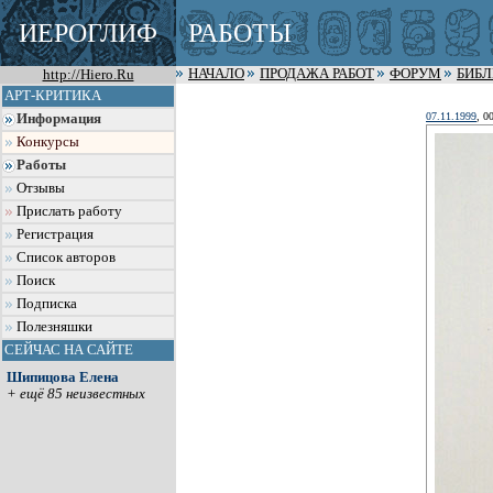
ИЕРОГЛИФ
РАБОТЫ
http://Hiero.Ru
НАЧАЛО
ПРОДАЖА РАБОТ
ФОРУМ
БИБ
АРТ-КРИТИКА
07.11.1999
, 0
Информация
Конкурсы
Работы
Отзывы
Прислать работу
Регистрация
Список авторов
Поиск
Подписка
Полезняшки
СЕЙЧАС НА САЙТЕ
Шипицова Елена
+ ещё 85 неизвестных