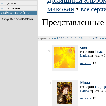
домашний альбо
Подписка
маковая
•
все сери
Полезняшки
СЕЙЧАС НА САЙТЕ
+ ещё 871 неизвестный
Представленные
страница
11
12
13
14
15
16
17
18
19
20
свет
из серии
Imagin
Ladda
, прислано 0
отзывов
: 13
Мила
из серии
(портр
Ladda
, прислано 0
отзывов
: 17