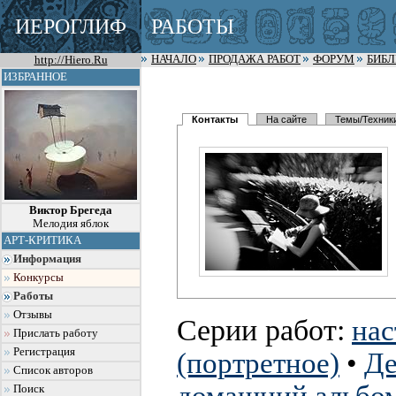
ИЕРОГЛИФ
РАБОТЫ
http://Hiero.Ru
НАЧАЛО
ПРОДАЖА РАБОТ
ФОРУМ
БИБ
ИЗБРАННОЕ
Контакты
На сайте
Темы/Техник
Виктор Брегеда
Мелодия яблок
АРТ-КРИТИКА
Информация
Конкурсы
Работы
Отзывы
Серии работ:
нас
Прислать работу
Регистрация
(портретное)
•
Де
Список авторов
Поиск