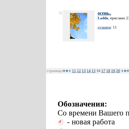
осень..
Ladda
, прислано 2
отзывов
: 11
страница
11
12
13
14
15
16
17
18
19
20
Обозначения:
Со времени Вашего п
- новая работа