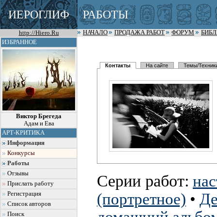
ИЕРОГЛИФ
РАБОТЫ
http://Hiero.Ru
НАЧАЛО
ПРОДАЖА РАБОТ
ФОРУМ
БИБ
ИЗБРАННОЕ
Контакты
На сайте
Темы/Техник
Виктор Брегеда
Адам и Ева
АРТ-КРИТИКА
Информация
Конкурсы
Работы
Отзывы
Серии работ:
нас
Прислать работу
Регистрация
(портретное)
•
Де
Список авторов
Поиск