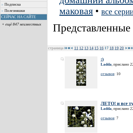
домашний альбо
Подписка
маковая
•
все сери
Полезняшки
СЕЙЧАС НА САЙТЕ
Представленные
+ ещё 847 неизвестных
страница
11
12
13
14
15
16
17
18
19
20
:)
Ladda
, прислано 2
отзывов
: 10
ЛЕТО! и все ту
Ladda
, прислано 2
отзывов
: 7